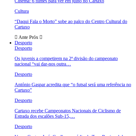
Cinema: 6 filmes para ver em julho no Cartaxo
Cultura
“Daqui Fala o Morto” sobe ao palco do Centro Cultural do
Cartaxo
Ante
Próx
Desporto
Desporto
Os juvenis a competirem na 2ª divisão do campeonato
nacional “vai dar-nos outra…
Desporto
António Gaspar acredita que “o futsal será uma referência no
Cartaxo”
Desporto
Cartaxo recebe Campeonatos Nacionais de Ciclismo de
Estrada dos escalões Sub-15,…
Desporto