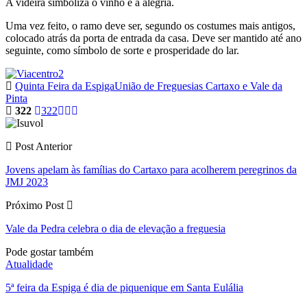
A videira simboliza o vinho e a alegria.
Uma vez feito, o ramo deve ser, segundo os costumes mais antigos,
colocado atrás da porta de entrada da casa. Deve ser mantido até ano
seguinte, como símbolo de sorte e prosperidade do lar.
Quinta Feira da Espiga
União de Freguesias Cartaxo e Vale da
Pinta
322
322
Post Anterior
Jovens apelam às famílias do Cartaxo para acolherem peregrinos da
JMJ 2023
Próximo Post
Vale da Pedra celebra o dia de elevação a freguesia
Pode gostar também
Atualidade
5ª feira da Espiga é dia de piquenique em Santa Eulália