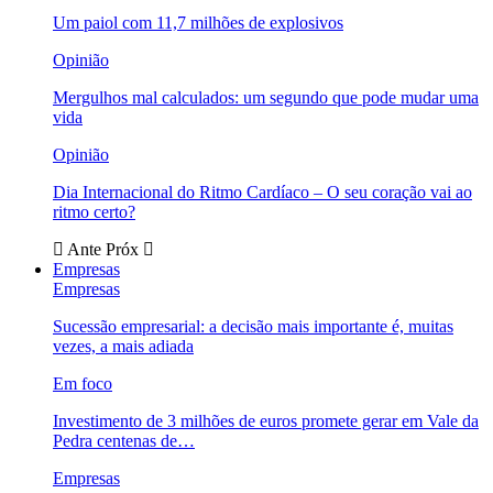
Um paiol com 11,7 milhões de explosivos
Opinião
Mergulhos mal calculados: um segundo que pode mudar uma
vida
Opinião
Dia Internacional do Ritmo Cardíaco – O seu coração vai ao
ritmo certo?
Ante
Próx
Empresas
Empresas
Sucessão empresarial: a decisão mais importante é, muitas
vezes, a mais adiada
Em foco
Investimento de 3 milhões de euros promete gerar em Vale da
Pedra centenas de…
Empresas