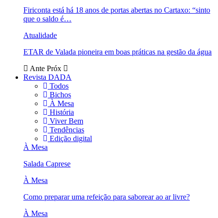
Firiconta está há 18 anos de portas abertas no Cartaxo: “sinto
que o saldo é…
Atualidade
ETAR de Valada pioneira em boas práticas na gestão da água
Ante
Próx
Revista DADA
Todos
Bichos
À Mesa
História
Viver Bem
Tendências
Edição digital
À Mesa
Salada Caprese
À Mesa
Como preparar uma refeição para saborear ao ar livre?
À Mesa