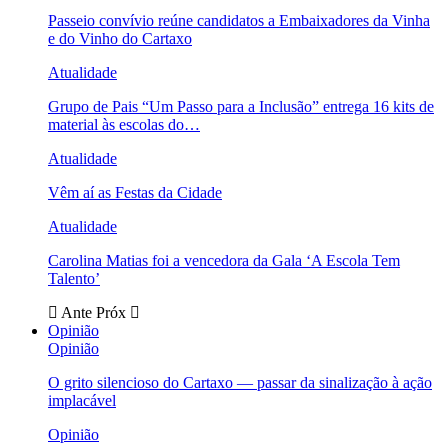
Passeio convívio reúne candidatos a Embaixadores da Vinha
e do Vinho do Cartaxo
Atualidade
Grupo de Pais “Um Passo para a Inclusão” entrega 16 kits de
material às escolas do…
Atualidade
Vêm aí as Festas da Cidade
Atualidade
Carolina Matias foi a vencedora da Gala ‘A Escola Tem
Talento’
Ante
Próx
Opinião
Opinião
O grito silencioso do Cartaxo — passar da sinalização à ação
implacável
Opinião