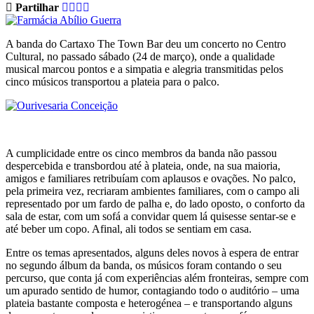
Partilhar
A banda do Cartaxo The Town Bar deu um concerto no Centro
Cultural, no passado sábado (24 de março), onde a qualidade
musical marcou pontos e a simpatia e alegria transmitidas pelos
cinco músicos transportou a plateia para o palco.
A cumplicidade entre os cinco membros da banda não passou
despercebida e transbordou até à plateia, onde, na sua maioria,
amigos e familiares retribuíam com aplausos e ovações. No palco,
pela primeira vez, recriaram ambientes familiares, com o campo ali
representado por um fardo de palha e, do lado oposto, o conforto da
sala de estar, com um sofá a convidar quem lá quisesse sentar-se e
até beber um copo. Afinal, ali todos se sentiam em casa.
Entre os temas apresentados, alguns deles novos à espera de entrar
no segundo álbum da banda, os músicos foram contando o seu
percurso, que conta já com experiências além fronteiras, sempre com
um apurado sentido de humor, contagiando todo o auditório – uma
plateia bastante composta e heterogénea – e transportando alguns