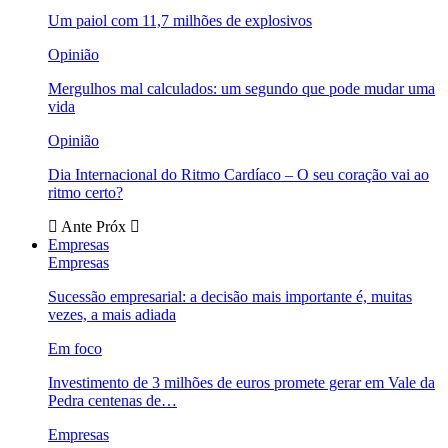
Um paiol com 11,7 milhões de explosivos
Opinião
Mergulhos mal calculados: um segundo que pode mudar uma
vida
Opinião
Dia Internacional do Ritmo Cardíaco – O seu coração vai ao
ritmo certo?
Ante
Próx
Empresas
Empresas
Sucessão empresarial: a decisão mais importante é, muitas
vezes, a mais adiada
Em foco
Investimento de 3 milhões de euros promete gerar em Vale da
Pedra centenas de…
Empresas