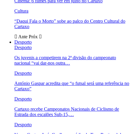
Cinema: 6 filmes para ver em julho no Cartaxo
Cultura
“Daqui Fala o Morto” sobe ao palco do Centro Cultural do
Cartaxo
Ante
Próx
Desporto
Desporto
Os juvenis a competirem na 2ª divisão do campeonato
nacional “vai dar-nos outra…
Desporto
António Gaspar acredita que “o futsal será uma referência no
Cartaxo”
Desporto
Cartaxo recebe Campeonatos Nacionais de Ciclismo de
Estrada dos escalões Sub-15,…
Desporto