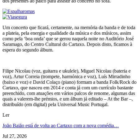
dos presentes ao palco para assistir ao concerto no sofá.
Um concerto que ficará, certamente, na memória da banda e de toda
a plateia, pela energia e qualidade da música e dos músicos, assim
como pela ‘boa onda’ que se gerou naquela noite no Auditório José
Saramago, do Centro Cultural do Cartaxo. Depois disto, ficamos à
espera do segundo álbum.
Filipe Nicolau (voz, guitarra e ukulele), Miguel Nicolau (bateria e
voz), Artur Correia (trompete, harmónica e voz), Luís Mirradinho
(baixo e voz) e David Colaço (piano) formam a banda Folk/Rock do
Cartaxo, que nasceu em 2014 e conta já com um currículo bastante
preenchido, com atuações em vários palcos de renome, algumas das
quais a valerem-lhe prémios, e um álbum já editado – At the Bar –,
distribuído (em digital) pela Universal Music Portugal.
Ler
João Baião está de volta ao Cartaxo com a nova comédia…
Jul 27, 2026