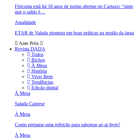
Firiconta está há 18 anos de portas abertas no Cartaxo: “sinto
que o saldo é…
Atualidade
ETAR de Valada pioneira em boas práticas na gestão da água
Ante
Próx
Revista DADA
Todos
Bichos
À Mesa
História
Viver Bem
Tendências
Edição digital
À Mesa
Salada Caprese
À Mesa
Como preparar uma refeição para saborear ao ar livre?
À Mesa