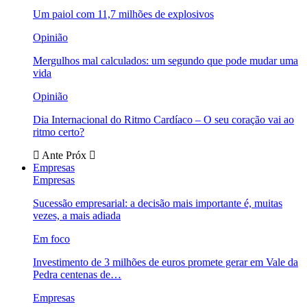
Um paiol com 11,7 milhões de explosivos
Opinião
Mergulhos mal calculados: um segundo que pode mudar uma
vida
Opinião
Dia Internacional do Ritmo Cardíaco – O seu coração vai ao
ritmo certo?
Ante
Próx
Empresas
Empresas
Sucessão empresarial: a decisão mais importante é, muitas
vezes, a mais adiada
Em foco
Investimento de 3 milhões de euros promete gerar em Vale da
Pedra centenas de…
Empresas