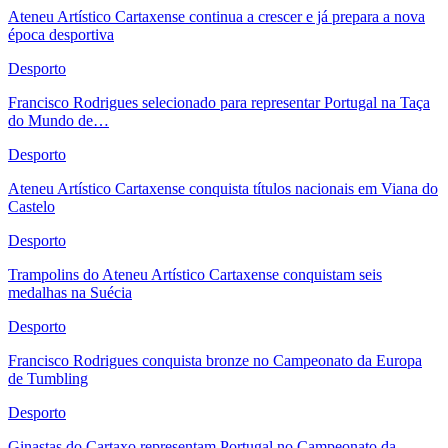
Ateneu Artístico Cartaxense continua a crescer e já prepara a nova
época desportiva
Desporto
Francisco Rodrigues selecionado para representar Portugal na Taça
do Mundo de…
Desporto
Ateneu Artístico Cartaxense conquista títulos nacionais em Viana do
Castelo
Desporto
Trampolins do Ateneu Artístico Cartaxense conquistam seis
medalhas na Suécia
Desporto
Francisco Rodrigues conquista bronze no Campeonato da Europa
de Tumbling
Desporto
Ginastas do Cartaxo representam Portugal no Campeonato da