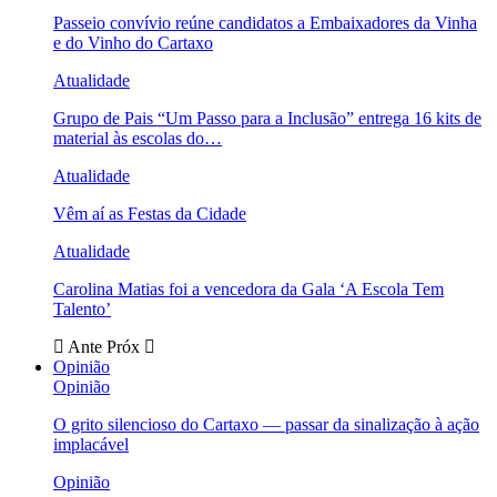
Passeio convívio reúne candidatos a Embaixadores da Vinha
e do Vinho do Cartaxo
Atualidade
Grupo de Pais “Um Passo para a Inclusão” entrega 16 kits de
material às escolas do…
Atualidade
Vêm aí as Festas da Cidade
Atualidade
Carolina Matias foi a vencedora da Gala ‘A Escola Tem
Talento’
Ante
Próx
Opinião
Opinião
O grito silencioso do Cartaxo — passar da sinalização à ação
implacável
Opinião