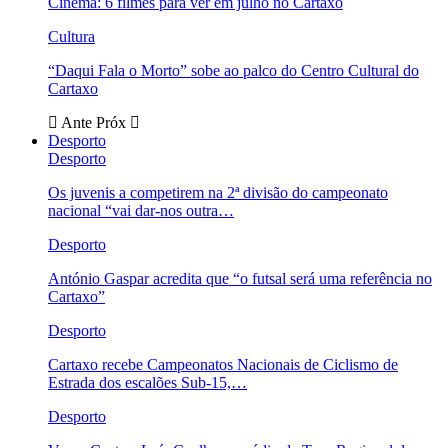
Cinema: 6 filmes para ver em julho no Cartaxo
Cultura
“Daqui Fala o Morto” sobe ao palco do Centro Cultural do
Cartaxo
Ante
Próx
Desporto
Desporto
Os juvenis a competirem na 2ª divisão do campeonato
nacional “vai dar-nos outra…
Desporto
António Gaspar acredita que “o futsal será uma referência no
Cartaxo”
Desporto
Cartaxo recebe Campeonatos Nacionais de Ciclismo de
Estrada dos escalões Sub-15,…
Desporto