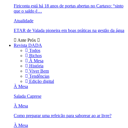
Firiconta está há 18 anos de portas abertas no Cartaxo: “sinto
que o saldo é…
Atualidade
ETAR de Valada pioneira em boas práticas na gestão da água
Ante
Próx
Revista DADA
Todos
Bichos
À Mesa
História
Viver Bem
Tendências
Edição digital
À Mesa
Salada Caprese
À Mesa
Como preparar uma refeição para saborear ao ar livre?
À Mesa