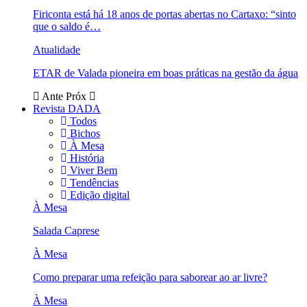
Firiconta está há 18 anos de portas abertas no Cartaxo: “sinto
que o saldo é…
Atualidade
ETAR de Valada pioneira em boas práticas na gestão da água
Ante
Próx
Revista DADA
Todos
Bichos
À Mesa
História
Viver Bem
Tendências
Edição digital
À Mesa
Salada Caprese
À Mesa
Como preparar uma refeição para saborear ao ar livre?
À Mesa