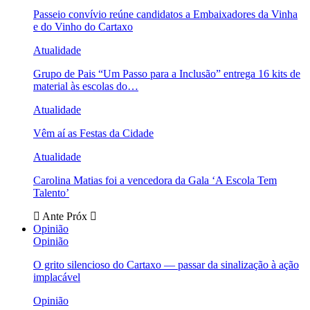
Passeio convívio reúne candidatos a Embaixadores da Vinha
e do Vinho do Cartaxo
Atualidade
Grupo de Pais “Um Passo para a Inclusão” entrega 16 kits de
material às escolas do…
Atualidade
Vêm aí as Festas da Cidade
Atualidade
Carolina Matias foi a vencedora da Gala ‘A Escola Tem
Talento’
Ante
Próx
Opinião
Opinião
O grito silencioso do Cartaxo — passar da sinalização à ação
implacável
Opinião