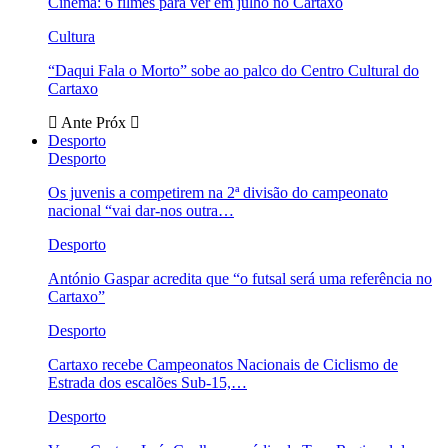
Cinema: 6 filmes para ver em julho no Cartaxo
Cultura
“Daqui Fala o Morto” sobe ao palco do Centro Cultural do
Cartaxo
Ante
Próx
Desporto
Desporto
Os juvenis a competirem na 2ª divisão do campeonato
nacional “vai dar-nos outra…
Desporto
António Gaspar acredita que “o futsal será uma referência no
Cartaxo”
Desporto
Cartaxo recebe Campeonatos Nacionais de Ciclismo de
Estrada dos escalões Sub-15,…
Desporto