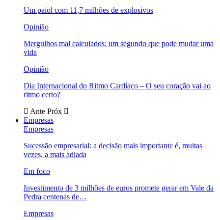
Um paiol com 11,7 milhões de explosivos
Opinião
Mergulhos mal calculados: um segundo que pode mudar uma
vida
Opinião
Dia Internacional do Ritmo Cardíaco – O seu coração vai ao
ritmo certo?
Ante
Próx
Empresas
Empresas
Sucessão empresarial: a decisão mais importante é, muitas
vezes, a mais adiada
Em foco
Investimento de 3 milhões de euros promete gerar em Vale da
Pedra centenas de…
Empresas