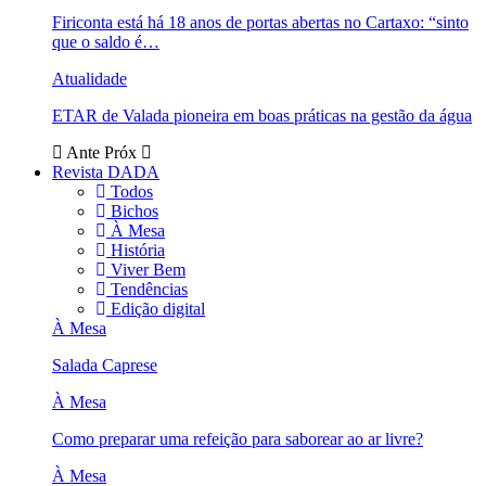
Firiconta está há 18 anos de portas abertas no Cartaxo: “sinto
que o saldo é…
Atualidade
ETAR de Valada pioneira em boas práticas na gestão da água
Ante
Próx
Revista DADA
Todos
Bichos
À Mesa
História
Viver Bem
Tendências
Edição digital
À Mesa
Salada Caprese
À Mesa
Como preparar uma refeição para saborear ao ar livre?
À Mesa