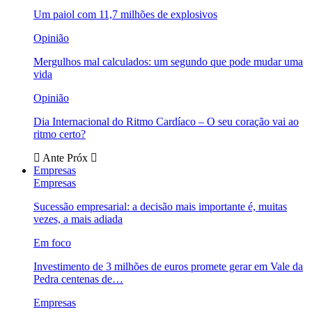
Um paiol com 11,7 milhões de explosivos
Opinião
Mergulhos mal calculados: um segundo que pode mudar uma
vida
Opinião
Dia Internacional do Ritmo Cardíaco – O seu coração vai ao
ritmo certo?
Ante
Próx
Empresas
Empresas
Sucessão empresarial: a decisão mais importante é, muitas
vezes, a mais adiada
Em foco
Investimento de 3 milhões de euros promete gerar em Vale da
Pedra centenas de…
Empresas