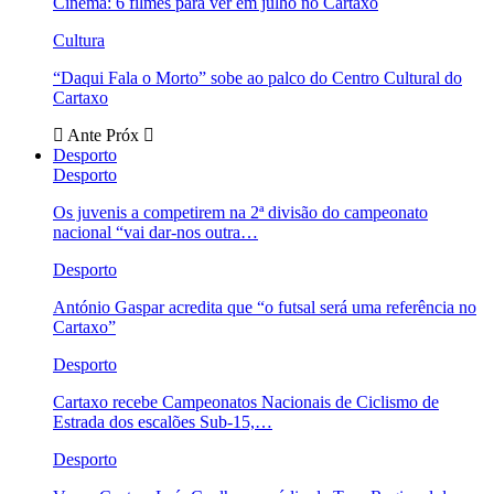
Cinema: 6 filmes para ver em julho no Cartaxo
Cultura
“Daqui Fala o Morto” sobe ao palco do Centro Cultural do
Cartaxo
Ante
Próx
Desporto
Desporto
Os juvenis a competirem na 2ª divisão do campeonato
nacional “vai dar-nos outra…
Desporto
António Gaspar acredita que “o futsal será uma referência no
Cartaxo”
Desporto
Cartaxo recebe Campeonatos Nacionais de Ciclismo de
Estrada dos escalões Sub-15,…
Desporto