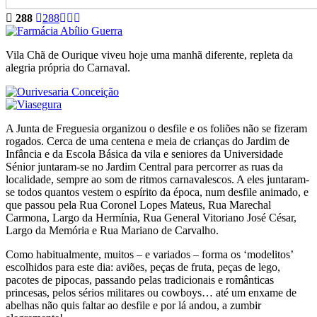
288
288
Vila Chã de Ourique viveu hoje uma manhã diferente, repleta da
alegria própria do Carnaval.
A Junta de Freguesia organizou o desfile e os foliões não se fizeram
rogados. Cerca de uma centena e meia de crianças do Jardim de
Infância e da Escola Básica da vila e seniores da Universidade
Sénior juntaram-se no Jardim Central para percorrer as ruas da
localidade, sempre ao som de ritmos carnavalescos. A eles juntaram-
se todos quantos vestem o espírito da época, num desfile animado, e
que passou pela Rua Coronel Lopes Mateus, Rua Marechal
Carmona, Largo da Hermínia, Rua General Vitoriano José César,
Largo da Memória e Rua Mariano de Carvalho.
Como habitualmente, muitos – e variados – forma os ‘modelitos’
escolhidos para este dia: aviões, peças de fruta, peças de lego,
pacotes de pipocas, passando pelas tradicionais e românticas
princesas, pelos sérios militares ou cowboys… até um enxame de
abelhas não quis faltar ao desfile e por lá andou, a zumbir