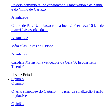
Passeio convívio reúne candidatos a Embaixadores da Vinha
e do Vinho do Cartaxo
Atualidade
Grupo de Pais “Um Passo para a Inclusão” entrega 16 kits de
material às escolas do…
Atualidade
Vêm aí as Festas da Cidade
Atualidade
Carolina Matias foi a vencedora da Gala ‘A Escola Tem
Talento’
Ante
Próx
Opinião
Opinião
O grito silencioso do Cartaxo — passar da sinalização à ação
implacável
Opinião