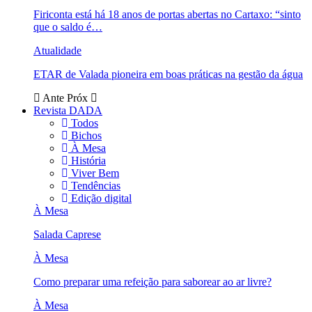
Firiconta está há 18 anos de portas abertas no Cartaxo: “sinto
que o saldo é…
Atualidade
ETAR de Valada pioneira em boas práticas na gestão da água
Ante
Próx
Revista DADA
Todos
Bichos
À Mesa
História
Viver Bem
Tendências
Edição digital
À Mesa
Salada Caprese
À Mesa
Como preparar uma refeição para saborear ao ar livre?
À Mesa