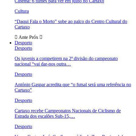
Cinema: 6 filmes para ver em julho no Cartaxo
Cultura
“Daqui Fala o Morto” sobe ao palco do Centro Cultural do
Cartaxo
Ante
Próx
Desporto
Desporto
Os juvenis a competirem na 2ª divisão do campeonato
nacional “vai dar-nos outra…
Desporto
António Gaspar acredita que “o futsal será uma referência no
Cartaxo”
Desporto
Cartaxo recebe Campeonatos Nacionais de Ciclismo de
Estrada dos escalões Sub-15,…
Desporto