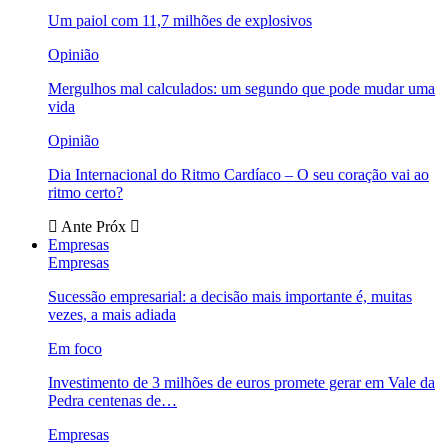
Um paiol com 11,7 milhões de explosivos
Opinião
Mergulhos mal calculados: um segundo que pode mudar uma
vida
Opinião
Dia Internacional do Ritmo Cardíaco – O seu coração vai ao
ritmo certo?
Ante
Próx
Empresas
Empresas
Sucessão empresarial: a decisão mais importante é, muitas
vezes, a mais adiada
Em foco
Investimento de 3 milhões de euros promete gerar em Vale da
Pedra centenas de…
Empresas