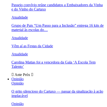
Passeio convívio reúne candidatos a Embaixadores da Vinha
e do Vinho do Cartaxo
Atualidade
Grupo de Pais “Um Passo para a Inclusão” entrega 16 kits de
material às escolas do…
Atualidade
Vêm aí as Festas da Cidade
Atualidade
Carolina Matias foi a vencedora da Gala ‘A Escola Tem
Talento’
Ante
Próx
Opinião
Opinião
O grito silencioso do Cartaxo — passar da sinalização à ação
implacável
Opinião