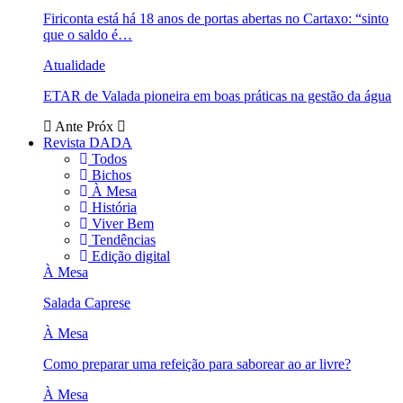
Firiconta está há 18 anos de portas abertas no Cartaxo: “sinto
que o saldo é…
Atualidade
ETAR de Valada pioneira em boas práticas na gestão da água
Ante
Próx
Revista DADA
Todos
Bichos
À Mesa
História
Viver Bem
Tendências
Edição digital
À Mesa
Salada Caprese
À Mesa
Como preparar uma refeição para saborear ao ar livre?
À Mesa