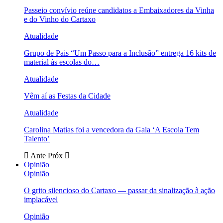
Passeio convívio reúne candidatos a Embaixadores da Vinha
e do Vinho do Cartaxo
Atualidade
Grupo de Pais “Um Passo para a Inclusão” entrega 16 kits de
material às escolas do…
Atualidade
Vêm aí as Festas da Cidade
Atualidade
Carolina Matias foi a vencedora da Gala ‘A Escola Tem
Talento’
Ante
Próx
Opinião
Opinião
O grito silencioso do Cartaxo — passar da sinalização à ação
implacável
Opinião