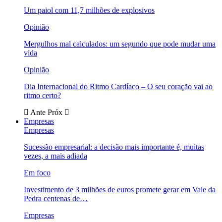
Um paiol com 11,7 milhões de explosivos
Opinião
Mergulhos mal calculados: um segundo que pode mudar uma
vida
Opinião
Dia Internacional do Ritmo Cardíaco – O seu coração vai ao
ritmo certo?
Ante
Próx
Empresas
Empresas
Sucessão empresarial: a decisão mais importante é, muitas
vezes, a mais adiada
Em foco
Investimento de 3 milhões de euros promete gerar em Vale da
Pedra centenas de…
Empresas