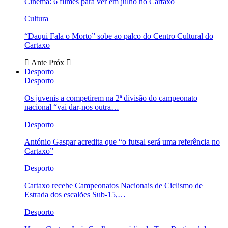
Cinema: 6 filmes para ver em julho no Cartaxo
Cultura
“Daqui Fala o Morto” sobe ao palco do Centro Cultural do
Cartaxo
Ante
Próx
Desporto
Desporto
Os juvenis a competirem na 2ª divisão do campeonato
nacional “vai dar-nos outra…
Desporto
António Gaspar acredita que “o futsal será uma referência no
Cartaxo”
Desporto
Cartaxo recebe Campeonatos Nacionais de Ciclismo de
Estrada dos escalões Sub-15,…
Desporto