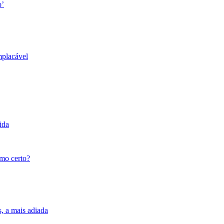
o’
mplacável
ida
tmo certo?
s, a mais adiada