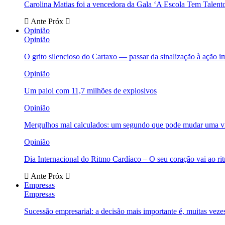
Carolina Matias foi a vencedora da Gala ‘A Escola Tem Talent
Ante
Próx
Opinião
Opinião
O grito silencioso do Cartaxo — passar da sinalização à ação i
Opinião
Um paiol com 11,7 milhões de explosivos
Opinião
Mergulhos mal calculados: um segundo que pode mudar uma v
Opinião
Dia Internacional do Ritmo Cardíaco – O seu coração vai ao ri
Ante
Próx
Empresas
Empresas
Sucessão empresarial: a decisão mais importante é, muitas veze