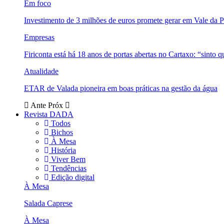
Em foco
Investimento de 3 milhões de euros promete gerar em Vale da 
Empresas
Firiconta está há 18 anos de portas abertas no Cartaxo: “sinto 
Atualidade
ETAR de Valada pioneira em boas práticas na gestão da água
Ante
Próx
Revista DADA
Todos
Bichos
À Mesa
História
Viver Bem
Tendências
Edição digital
À Mesa
Salada Caprese
À Mesa