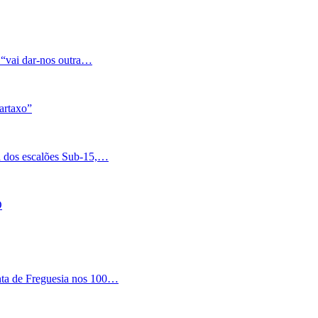
 “vai dar-nos outra…
artaxo”
a dos escalões Sub-15,…
O
nta de Freguesia nos 100…