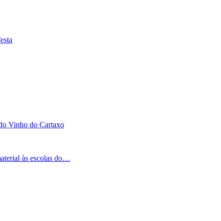
esta
 do Vinho do Cartaxo
aterial às escolas do…