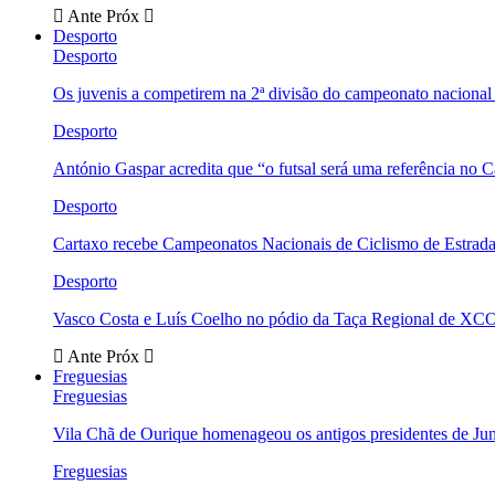
Ante
Próx
Desporto
Desporto
Os juvenis a competirem na 2ª divisão do campeonato nacional
Desporto
António Gaspar acredita que “o futsal será uma referência no C
Desporto
Cartaxo recebe Campeonatos Nacionais de Ciclismo de Estrad
Desporto
Vasco Costa e Luís Coelho no pódio da Taça Regional de XC
Ante
Próx
Freguesias
Freguesias
Vila Chã de Ourique homenageou os antigos presidentes de Ju
Freguesias