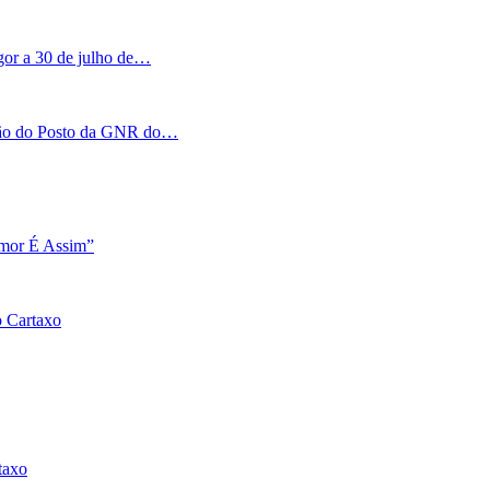
igor a 30 de julho de…
tação do Posto da GNR do…
Amor É Assim”
o Cartaxo
taxo