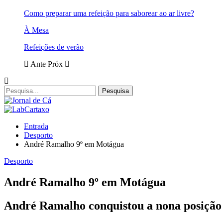
Como preparar uma refeição para saborear ao ar livre?
À Mesa
Refeições de verão
Ante
Próx
Entrada
Desporto
André Ramalho 9º em Motágua
Desporto
André Ramalho 9º em Motágua
André Ramalho conquistou a nona posição 