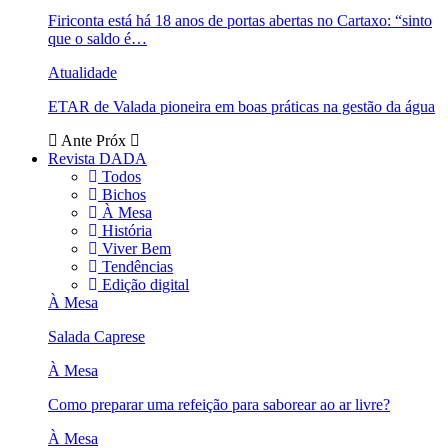
Firiconta está há 18 anos de portas abertas no Cartaxo: “sinto
que o saldo é…
Atualidade
ETAR de Valada pioneira em boas práticas na gestão da água
Ante
Próx
Revista DADA
Todos
Bichos
À Mesa
História
Viver Bem
Tendências
Edição digital
À Mesa
Salada Caprese
À Mesa
Como preparar uma refeição para saborear ao ar livre?
À Mesa