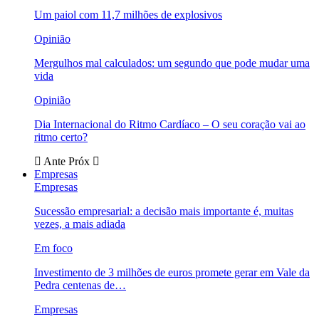
Um paiol com 11,7 milhões de explosivos
Opinião
Mergulhos mal calculados: um segundo que pode mudar uma
vida
Opinião
Dia Internacional do Ritmo Cardíaco – O seu coração vai ao
ritmo certo?
Ante
Próx
Empresas
Empresas
Sucessão empresarial: a decisão mais importante é, muitas
vezes, a mais adiada
Em foco
Investimento de 3 milhões de euros promete gerar em Vale da
Pedra centenas de…
Empresas