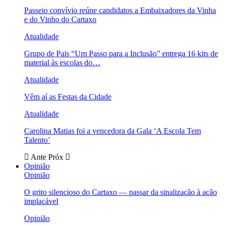
Passeio convívio reúne candidatos a Embaixadores da Vinha
e do Vinho do Cartaxo
Atualidade
Grupo de Pais “Um Passo para a Inclusão” entrega 16 kits de
material às escolas do…
Atualidade
Vêm aí as Festas da Cidade
Atualidade
Carolina Matias foi a vencedora da Gala ‘A Escola Tem
Talento’
Ante
Próx
Opinião
Opinião
O grito silencioso do Cartaxo — passar da sinalização à ação
implacável
Opinião