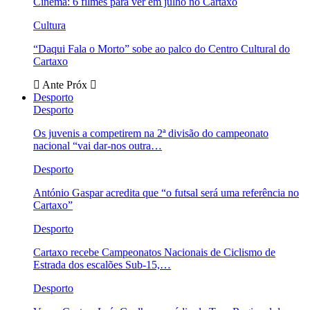
Cinema: 6 filmes para ver em julho no Cartaxo
Cultura
“Daqui Fala o Morto” sobe ao palco do Centro Cultural do
Cartaxo
Ante
Próx
Desporto
Desporto
Os juvenis a competirem na 2ª divisão do campeonato
nacional “vai dar-nos outra…
Desporto
António Gaspar acredita que “o futsal será uma referência no
Cartaxo”
Desporto
Cartaxo recebe Campeonatos Nacionais de Ciclismo de
Estrada dos escalões Sub-15,…
Desporto