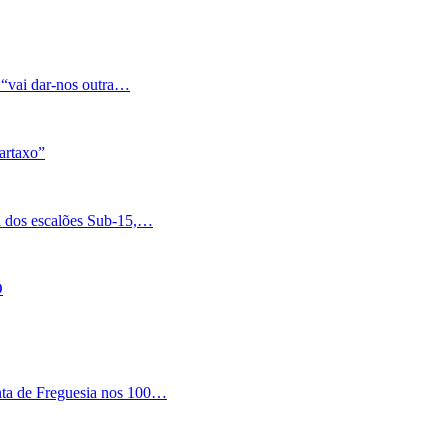
 “vai dar-nos outra…
artaxo”
a dos escalões Sub-15,…
O
nta de Freguesia nos 100…