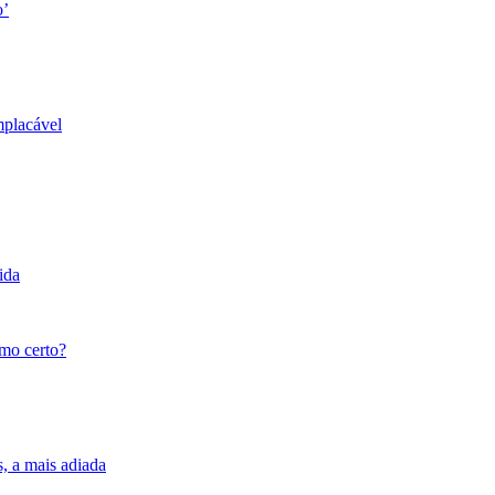
o’
mplacável
ida
tmo certo?
s, a mais adiada