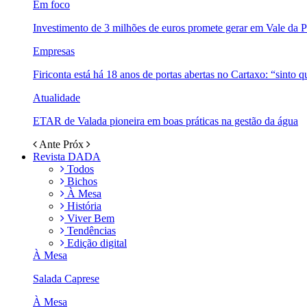
Em foco
Investimento de 3 milhões de euros promete gerar em Vale da 
Empresas
Firiconta está há 18 anos de portas abertas no Cartaxo: “sinto 
Atualidade
ETAR de Valada pioneira em boas práticas na gestão da água
Ante
Próx
Revista DADA
Todos
Bichos
À Mesa
História
Viver Bem
Tendências
Edição digital
À Mesa
Salada Caprese
À Mesa