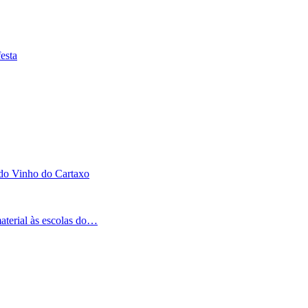
esta
 do Vinho do Cartaxo
aterial às escolas do…