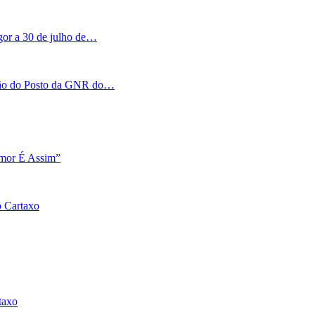
igor a 30 de julho de…
tação do Posto da GNR do…
Amor É Assim”
o Cartaxo
taxo