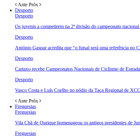
Ante
Próx
Desporto
Desporto
Os juvenis a competirem na 2ª divisão do campeonato nacional
Desporto
António Gaspar acredita que “o futsal será uma referência no C
Desporto
Cartaxo recebe Campeonatos Nacionais de Ciclismo de Estrad
Desporto
Vasco Costa e Luís Coelho no pódio da Taça Regional de XC
Ante
Próx
Freguesias
Freguesias
Vila Chã de Ourique homenageou os antigos presidentes de Ju
Freguesias