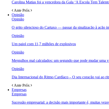
Carolina Matias foi a vencedora da Gala ‘A Escola Tem Talent
Ante
Próx
Opinião
Opinião
O grito silencioso do Cartaxo — passar da sinalização à ação i
Opinião
Um paiol com 11,7 milhões de explosivos
Opinião
Mergulhos mal calculados: um segundo que pode mudar uma v
Opinião
Dia Internacional do Ritmo Cardíaco – O seu coração vai ao ri
Ante
Próx
Empresas
Empresas
Sucessão empresarial: a decisão mais importante é, muitas veze