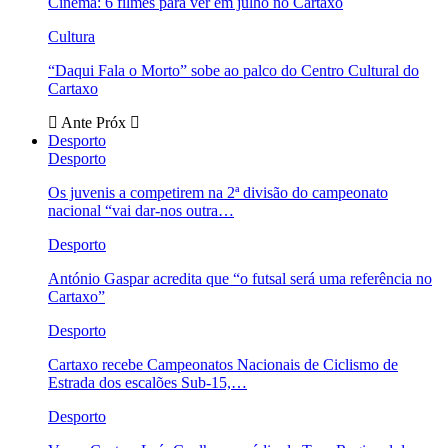
Cinema: 6 filmes para ver em julho no Cartaxo
Cultura
“Daqui Fala o Morto” sobe ao palco do Centro Cultural do
Cartaxo
Ante
Próx
Desporto
Desporto
Os juvenis a competirem na 2ª divisão do campeonato
nacional “vai dar-nos outra…
Desporto
António Gaspar acredita que “o futsal será uma referência no
Cartaxo”
Desporto
Cartaxo recebe Campeonatos Nacionais de Ciclismo de
Estrada dos escalões Sub-15,…
Desporto