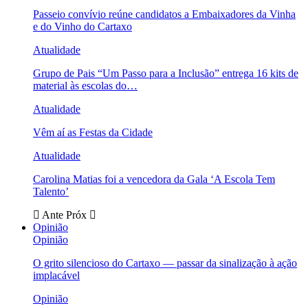
Passeio convívio reúne candidatos a Embaixadores da Vinha
e do Vinho do Cartaxo
Atualidade
Grupo de Pais “Um Passo para a Inclusão” entrega 16 kits de
material às escolas do…
Atualidade
Vêm aí as Festas da Cidade
Atualidade
Carolina Matias foi a vencedora da Gala ‘A Escola Tem
Talento’
Ante
Próx
Opinião
Opinião
O grito silencioso do Cartaxo — passar da sinalização à ação
implacável
Opinião