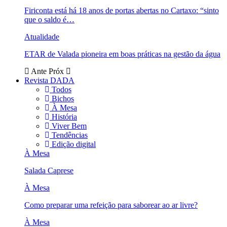
Firiconta está há 18 anos de portas abertas no Cartaxo: “sinto
que o saldo é…
Atualidade
ETAR de Valada pioneira em boas práticas na gestão da água
Ante
Próx
Revista DADA
Todos
Bichos
À Mesa
História
Viver Bem
Tendências
Edição digital
À Mesa
Salada Caprese
À Mesa
Como preparar uma refeição para saborear ao ar livre?
À Mesa