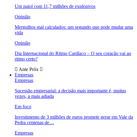
Um paiol com 11,7 milhões de explosivos
Opinião
Mergulhos mal calculados: um segundo que pode mudar uma
vida
Opinião
Dia Internacional do Ritmo Cardíaco – O seu coração vai ao
ritmo certo?
Ante
Próx
Empresas
Empresas
Sucessão empresarial: a decisão mais importante é, muitas
vezes, a mais adiada
Em foco
Investimento de 3 milhões de euros promete gerar em Vale da
Pedra centenas de…
Empresas