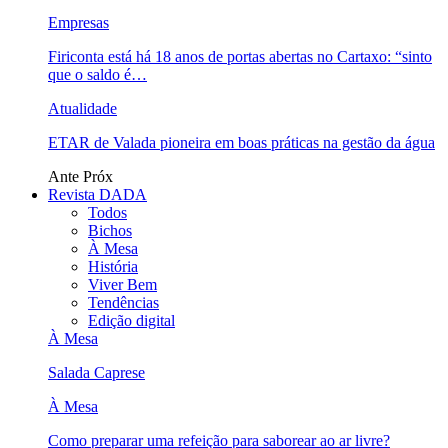
Empresas
Firiconta está há 18 anos de portas abertas no Cartaxo: “sinto
que o saldo é…
Atualidade
ETAR de Valada pioneira em boas práticas na gestão da água
Ante
Próx
Revista DADA
Todos
Bichos
À Mesa
História
Viver Bem
Tendências
Edição digital
À Mesa
Salada Caprese
À Mesa
Como preparar uma refeição para saborear ao ar livre?