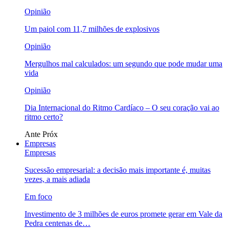
Opinião
Um paiol com 11,7 milhões de explosivos
Opinião
Mergulhos mal calculados: um segundo que pode mudar uma
vida
Opinião
Dia Internacional do Ritmo Cardíaco – O seu coração vai ao
ritmo certo?
Ante
Próx
Empresas
Empresas
Sucessão empresarial: a decisão mais importante é, muitas
vezes, a mais adiada
Em foco
Investimento de 3 milhões de euros promete gerar em Vale da
Pedra centenas de…