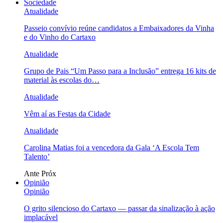
Sociedade
Atualidade
Passeio convívio reúne candidatos a Embaixadores da Vinha
e do Vinho do Cartaxo
Atualidade
Grupo de Pais “Um Passo para a Inclusão” entrega 16 kits de
material às escolas do…
Atualidade
Vêm aí as Festas da Cidade
Atualidade
Carolina Matias foi a vencedora da Gala ‘A Escola Tem
Talento’
Ante
Próx
Opinião
Opinião
O grito silencioso do Cartaxo — passar da sinalização à ação
implacável