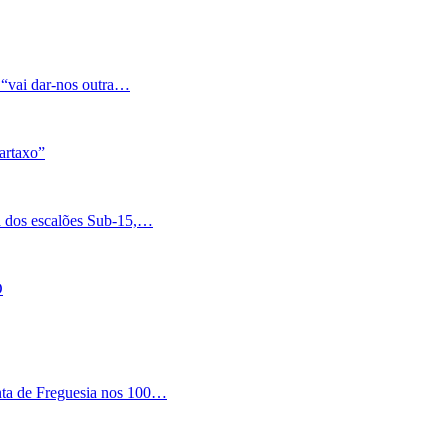
 “vai dar-nos outra…
artaxo”
a dos escalões Sub-15,…
O
nta de Freguesia nos 100…