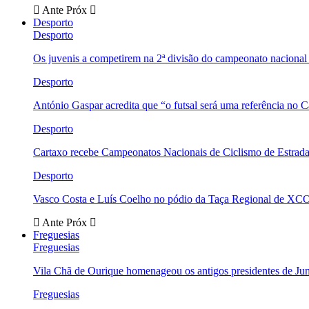
Ante
Próx
Desporto
Desporto
Os juvenis a competirem na 2ª divisão do campeonato nacional
Desporto
António Gaspar acredita que “o futsal será uma referência no C
Desporto
Cartaxo recebe Campeonatos Nacionais de Ciclismo de Estrad
Desporto
Vasco Costa e Luís Coelho no pódio da Taça Regional de XC
Ante
Próx
Freguesias
Freguesias
Vila Chã de Ourique homenageou os antigos presidentes de Ju
Freguesias