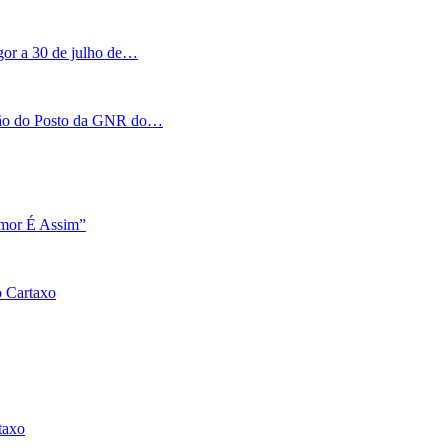
igor a 30 de julho de…
tação do Posto da GNR do…
Amor É Assim”
o Cartaxo
taxo