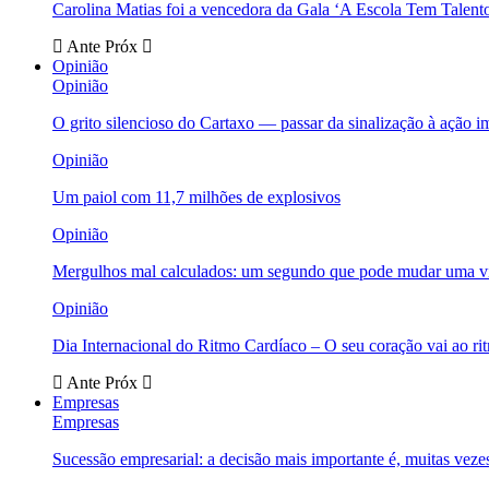
Carolina Matias foi a vencedora da Gala ‘A Escola Tem Talent
Ante
Próx
Opinião
Opinião
O grito silencioso do Cartaxo — passar da sinalização à ação i
Opinião
Um paiol com 11,7 milhões de explosivos
Opinião
Mergulhos mal calculados: um segundo que pode mudar uma v
Opinião
Dia Internacional do Ritmo Cardíaco – O seu coração vai ao ri
Ante
Próx
Empresas
Empresas
Sucessão empresarial: a decisão mais importante é, muitas veze