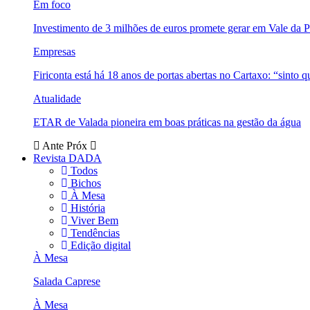
Em foco
Investimento de 3 milhões de euros promete gerar em Vale da 
Empresas
Firiconta está há 18 anos de portas abertas no Cartaxo: “sinto 
Atualidade
ETAR de Valada pioneira em boas práticas na gestão da água
Ante
Próx
Revista DADA
Todos
Bichos
À Mesa
História
Viver Bem
Tendências
Edição digital
À Mesa
Salada Caprese
À Mesa