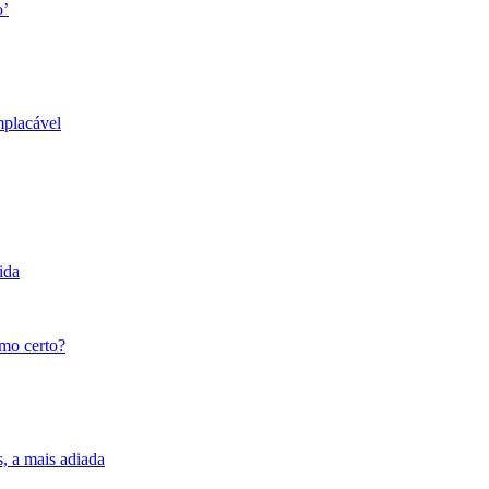
o’
mplacável
ida
tmo certo?
s, a mais adiada