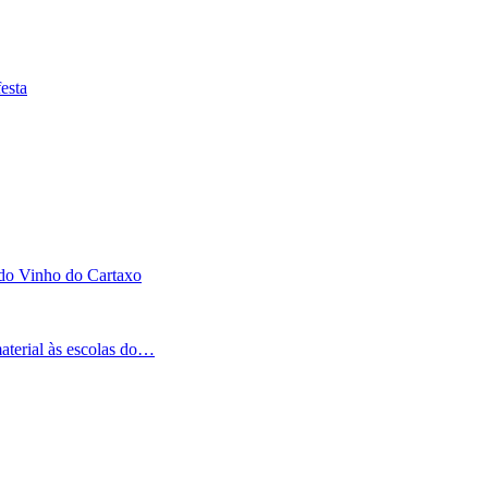
esta
 do Vinho do Cartaxo
aterial às escolas do…