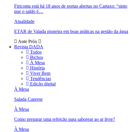
Firiconta está há 18 anos de portas abertas no Cartaxo: “sinto
que o saldo é…
Atualidade
ETAR de Valada pioneira em boas práticas na gestão da água
Ante
Próx
Revista DADA
Todos
Bichos
À Mesa
História
Viver Bem
Tendências
Edição digital
À Mesa
Salada Caprese
À Mesa
Como preparar uma refeição para saborear ao ar livre?
À Mesa