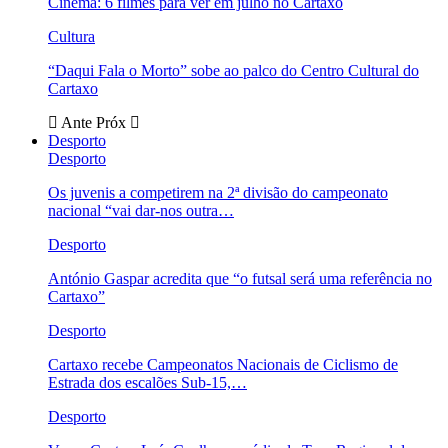
Cinema: 6 filmes para ver em julho no Cartaxo
Cultura
“Daqui Fala o Morto” sobe ao palco do Centro Cultural do
Cartaxo
Ante
Próx
Desporto
Desporto
Os juvenis a competirem na 2ª divisão do campeonato
nacional “vai dar-nos outra…
Desporto
António Gaspar acredita que “o futsal será uma referência no
Cartaxo”
Desporto
Cartaxo recebe Campeonatos Nacionais de Ciclismo de
Estrada dos escalões Sub-15,…
Desporto