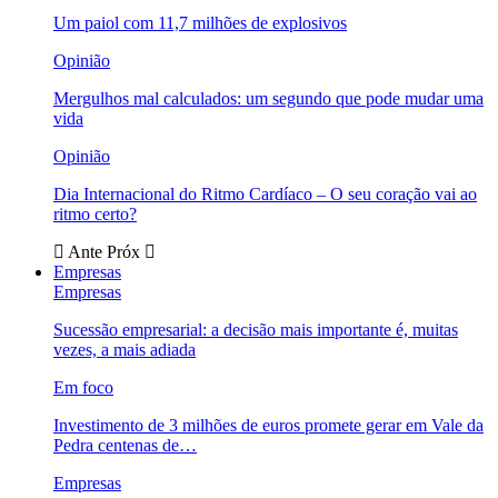
Um paiol com 11,7 milhões de explosivos
Opinião
Mergulhos mal calculados: um segundo que pode mudar uma
vida
Opinião
Dia Internacional do Ritmo Cardíaco – O seu coração vai ao
ritmo certo?
Ante
Próx
Empresas
Empresas
Sucessão empresarial: a decisão mais importante é, muitas
vezes, a mais adiada
Em foco
Investimento de 3 milhões de euros promete gerar em Vale da
Pedra centenas de…
Empresas