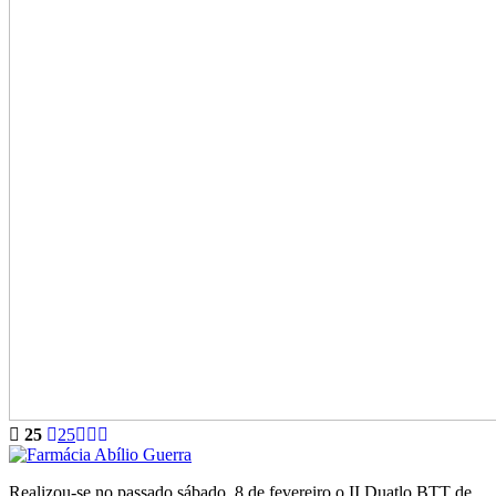
25
25
Realizou-se no passado sábado, 8 de fevereiro o II Duatlo BTT de