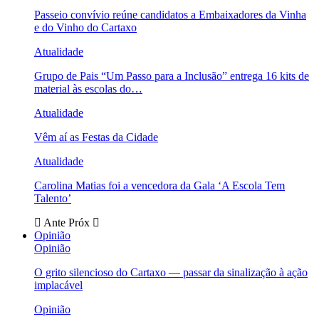
Passeio convívio reúne candidatos a Embaixadores da Vinha
e do Vinho do Cartaxo
Atualidade
Grupo de Pais “Um Passo para a Inclusão” entrega 16 kits de
material às escolas do…
Atualidade
Vêm aí as Festas da Cidade
Atualidade
Carolina Matias foi a vencedora da Gala ‘A Escola Tem
Talento’
Ante
Próx
Opinião
Opinião
O grito silencioso do Cartaxo — passar da sinalização à ação
implacável
Opinião