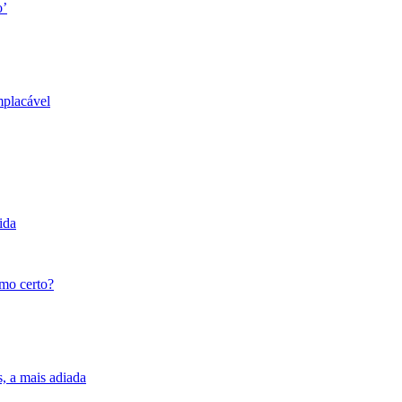
o’
mplacável
ida
tmo certo?
s, a mais adiada