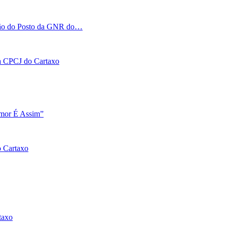
tação do Posto da GNR do…
 na CPCJ do Cartaxo
Amor É Assim”
o Cartaxo
taxo