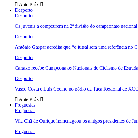
Ante
Próx
Desporto
Desporto
Os juvenis a competirem na 2ª divisão do campeonato nacional
Desporto
António Gaspar acredita que “o futsal será uma referência no C
Desporto
Cartaxo recebe Campeonatos Nacionais de Ciclismo de Estrad
Desporto
Vasco Costa e Luís Coelho no pódio da Taça Regional de XC
Ante
Próx
Freguesias
Freguesias
Vila Chã de Ourique homenageou os antigos presidentes de Ju
Freguesias