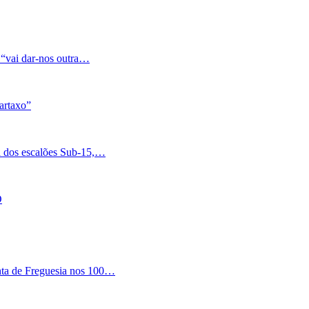
 “vai dar-nos outra…
artaxo”
a dos escalões Sub-15,…
O
nta de Freguesia nos 100…