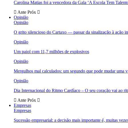
Carolina Matias foi a vencedora da Gala ‘A Escola Tem Talent
Ante
Próx
Opinião
Opinião
O grito silencioso do Cartaxo — passar da sinalização à ação i
Opinião
Um paiol com 11,7 milhões de explosivos
Opinião
Mergulhos mal calculados: um segundo que pode mudar uma v
Opinião
Dia Internacional do Ritmo Cardíaco – O seu coração vai ao ri
Ante
Próx
Empresas
Empresas
Sucessão empresarial: a decisão mais importante é, muitas veze