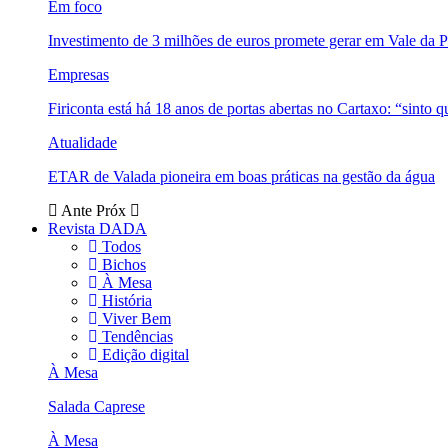
Em foco
Investimento de 3 milhões de euros promete gerar em Vale da 
Empresas
Firiconta está há 18 anos de portas abertas no Cartaxo: “sinto 
Atualidade
ETAR de Valada pioneira em boas práticas na gestão da água
Ante
Próx
Revista DADA
Todos
Bichos
À Mesa
História
Viver Bem
Tendências
Edição digital
À Mesa
Salada Caprese
À Mesa