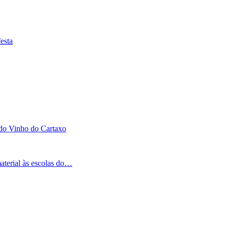
esta
 do Vinho do Cartaxo
aterial às escolas do…