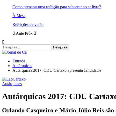
Como preparar uma refeição para saborear ao ar livre?
À Mesa
Refeições de verão
Ante
Próx
Entrada
Autárquicas
Autárquicas 2017: CDU Cartaxo apresenta candidatos
Autárquicas
Autárquicas 2017: CDU Cartaxo
Orlando Casqueiro e Mário Júlio Reis são 