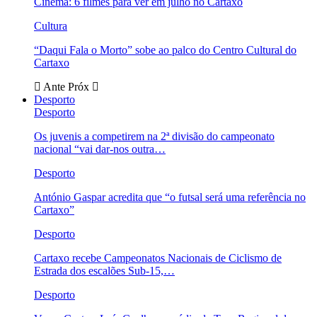
Cinema: 6 filmes para ver em julho no Cartaxo
Cultura
“Daqui Fala o Morto” sobe ao palco do Centro Cultural do
Cartaxo
Ante
Próx
Desporto
Desporto
Os juvenis a competirem na 2ª divisão do campeonato
nacional “vai dar-nos outra…
Desporto
António Gaspar acredita que “o futsal será uma referência no
Cartaxo”
Desporto
Cartaxo recebe Campeonatos Nacionais de Ciclismo de
Estrada dos escalões Sub-15,…
Desporto