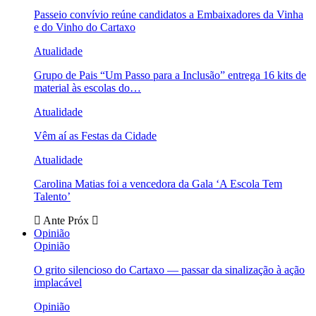
Passeio convívio reúne candidatos a Embaixadores da Vinha
e do Vinho do Cartaxo
Atualidade
Grupo de Pais “Um Passo para a Inclusão” entrega 16 kits de
material às escolas do…
Atualidade
Vêm aí as Festas da Cidade
Atualidade
Carolina Matias foi a vencedora da Gala ‘A Escola Tem
Talento’
Ante
Próx
Opinião
Opinião
O grito silencioso do Cartaxo — passar da sinalização à ação
implacável
Opinião