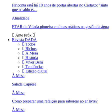
Firiconta está há 18 anos de portas abertas no Cartaxo: “sinto
que o saldo é…
Atualidade
ETAR de Valada pioneira em boas práticas na gestão da água
Ante
Próx
Revista DADA
Todos
Bichos
À Mesa
História
Viver Bem
Tendências
Edição digital
À Mesa
Salada Caprese
À Mesa
Como preparar uma refeição para saborear ao ar livre?
À Mesa