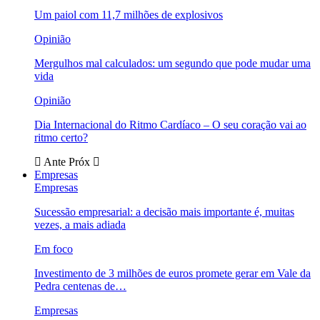
Um paiol com 11,7 milhões de explosivos
Opinião
Mergulhos mal calculados: um segundo que pode mudar uma
vida
Opinião
Dia Internacional do Ritmo Cardíaco – O seu coração vai ao
ritmo certo?
Ante
Próx
Empresas
Empresas
Sucessão empresarial: a decisão mais importante é, muitas
vezes, a mais adiada
Em foco
Investimento de 3 milhões de euros promete gerar em Vale da
Pedra centenas de…
Empresas