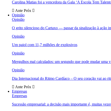
Carolina Matias foi a vencedora da Gala ‘A Escola Tem Talent
Ante
Próx
Opinião
Opinião
O grito silencioso do Cartaxo — passar da sinalização à ação i
Opinião
Um paiol com 11,7 milhões de explosivos
Opinião
Mergulhos mal calculados: um segundo que pode mudar uma v
Opinião
Dia Internacional do Ritmo Cardíaco – O seu coração vai ao ri
Ante
Próx
Empresas
Empresas
Sucessão empresarial: a decisão mais importante é, muitas veze