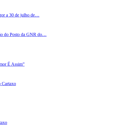
igor a 30 de julho de…
tação do Posto da GNR do…
Amor É Assim”
o Cartaxo
taxo