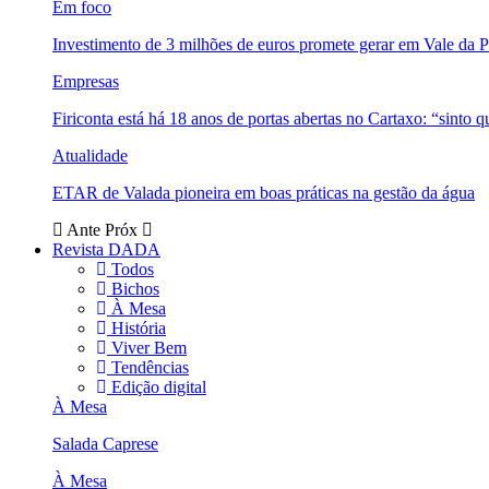
Em foco
Investimento de 3 milhões de euros promete gerar em Vale da 
Empresas
Firiconta está há 18 anos de portas abertas no Cartaxo: “sinto 
Atualidade
ETAR de Valada pioneira em boas práticas na gestão da água
Ante
Próx
Revista DADA
Todos
Bichos
À Mesa
História
Viver Bem
Tendências
Edição digital
À Mesa
Salada Caprese
À Mesa