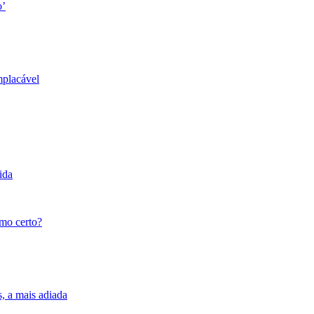
o’
mplacável
ida
tmo certo?
s, a mais adiada