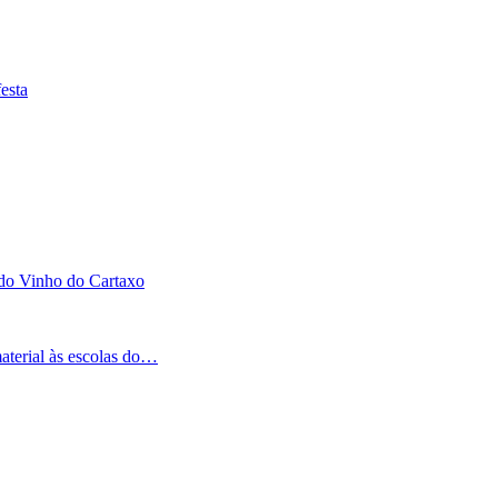
esta
 do Vinho do Cartaxo
aterial às escolas do…