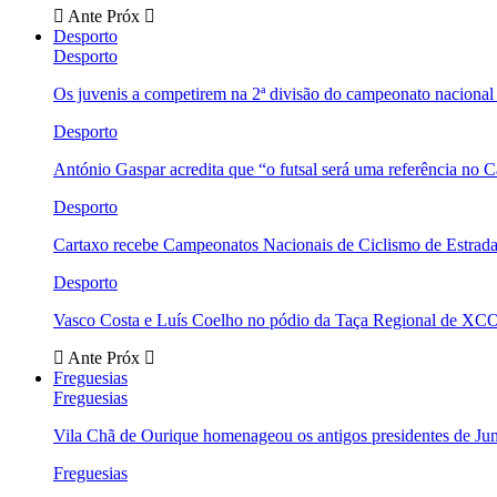
Ante
Próx
Desporto
Desporto
Os juvenis a competirem na 2ª divisão do campeonato nacional
Desporto
António Gaspar acredita que “o futsal será uma referência no C
Desporto
Cartaxo recebe Campeonatos Nacionais de Ciclismo de Estrad
Desporto
Vasco Costa e Luís Coelho no pódio da Taça Regional de XC
Ante
Próx
Freguesias
Freguesias
Vila Chã de Ourique homenageou os antigos presidentes de Ju
Freguesias