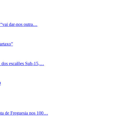
 “vai dar-nos outra…
artaxo”
a dos escalões Sub-15,…
O
nta de Freguesia nos 100…