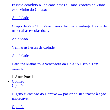
Passeio convívio reúne candidatos a Embaixadores da Vinha
e do Vinho do Cartaxo
Atualidade
Grupo de Pais “Um Passo para a Inclusão” entrega 16 kits de
material às escolas do…
Atualidade
Vêm aí as Festas da Cidade
Atualidade
Carolina Matias foi a vencedora da Gala ‘A Escola Tem
Talento’
Ante
Próx
Opinião
Opinião
O grito silencioso do Cartaxo — passar da sinalização à ação
implacável
Opinião