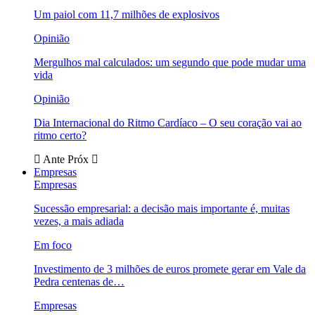
Um paiol com 11,7 milhões de explosivos
Opinião
Mergulhos mal calculados: um segundo que pode mudar uma
vida
Opinião
Dia Internacional do Ritmo Cardíaco – O seu coração vai ao
ritmo certo?
Ante
Próx
Empresas
Empresas
Sucessão empresarial: a decisão mais importante é, muitas
vezes, a mais adiada
Em foco
Investimento de 3 milhões de euros promete gerar em Vale da
Pedra centenas de…
Empresas