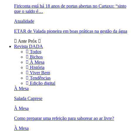
Firiconta está há 18 anos de portas abertas no Cartaxo: “sinto
que o saldo é…
Atualidade
ETAR de Valada pioneira em boas práticas na gestão da água
Ante
Próx
Revista DADA
Todos
Bichos
À Mesa
História
Viver Bem
Tendências
Edição digital
À Mesa
Salada Caprese
À Mesa
Como preparar uma refeição para saborear ao ar livre?
À Mesa