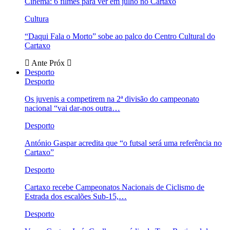
Cinema: 6 filmes para ver em julho no Cartaxo
Cultura
“Daqui Fala o Morto” sobe ao palco do Centro Cultural do
Cartaxo
Ante
Próx
Desporto
Desporto
Os juvenis a competirem na 2ª divisão do campeonato
nacional “vai dar-nos outra…
Desporto
António Gaspar acredita que “o futsal será uma referência no
Cartaxo”
Desporto
Cartaxo recebe Campeonatos Nacionais de Ciclismo de
Estrada dos escalões Sub-15,…
Desporto