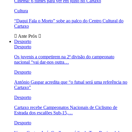
Cinema: 6 filmes para ver em julho no Cartaxo
Cultura
“Daqui Fala o Morto” sobe ao palco do Centro Cultural do
Cartaxo
Ante
Próx
Desporto
Desporto
Os juvenis a competirem na 2ª divisão do campeonato
nacional “vai dar-nos outra…
Desporto
António Gaspar acredita que “o futsal será uma referência no
Cartaxo”
Desporto
Cartaxo recebe Campeonatos Nacionais de Ciclismo de
Estrada dos escalões Sub-15,…
Desporto