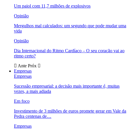
Um paiol com 11,7 milhões de explosivos
Opinião
Mergulhos mal calculados: um segundo que pode mudar uma
vida
Opinião
Dia Internacional do Ritmo Cardíaco – O seu coração vai ao
ritmo certo?
Ante
Próx
Empresas
Empresas
Sucessão empresarial: a decisão mais importante é, muitas
vezes, a mais adiada
Em foco
Investimento de 3 milhões de euros promete gerar em Vale da
Pedra centenas de…
Empresas