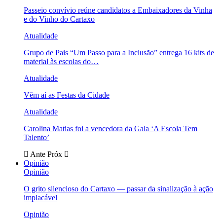
Passeio convívio reúne candidatos a Embaixadores da Vinha
e do Vinho do Cartaxo
Atualidade
Grupo de Pais “Um Passo para a Inclusão” entrega 16 kits de
material às escolas do…
Atualidade
Vêm aí as Festas da Cidade
Atualidade
Carolina Matias foi a vencedora da Gala ‘A Escola Tem
Talento’
Ante
Próx
Opinião
Opinião
O grito silencioso do Cartaxo — passar da sinalização à ação
implacável
Opinião