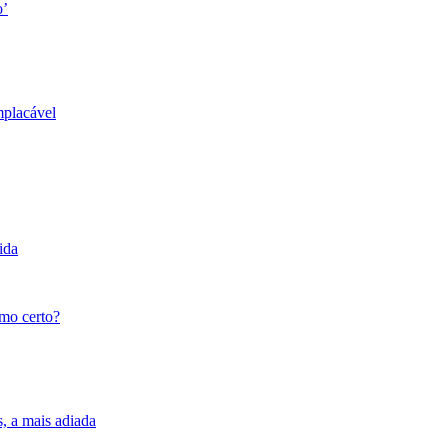
o’
mplacável
ida
tmo certo?
s, a mais adiada