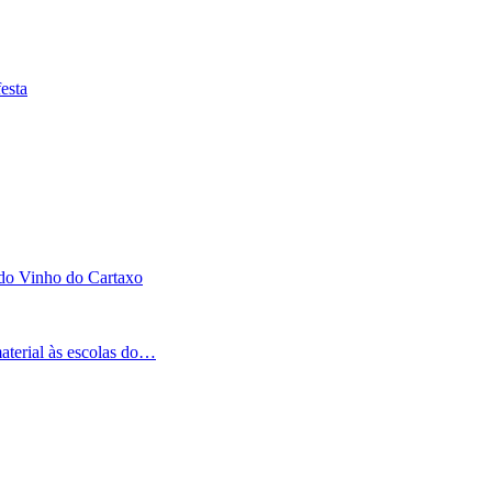
esta
 do Vinho do Cartaxo
aterial às escolas do…