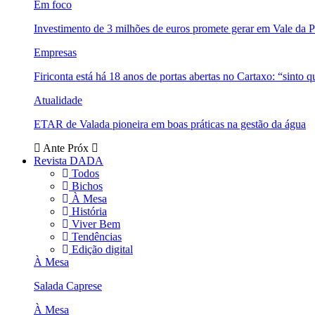
Em foco
Investimento de 3 milhões de euros promete gerar em Vale da 
Empresas
Firiconta está há 18 anos de portas abertas no Cartaxo: “sinto 
Atualidade
ETAR de Valada pioneira em boas práticas na gestão da água
Ante
Próx
Revista DADA
Todos
Bichos
À Mesa
História
Viver Bem
Tendências
Edição digital
À Mesa
Salada Caprese
À Mesa