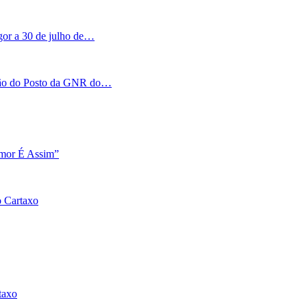
igor a 30 de julho de…
tação do Posto da GNR do…
Amor É Assim”
o Cartaxo
taxo