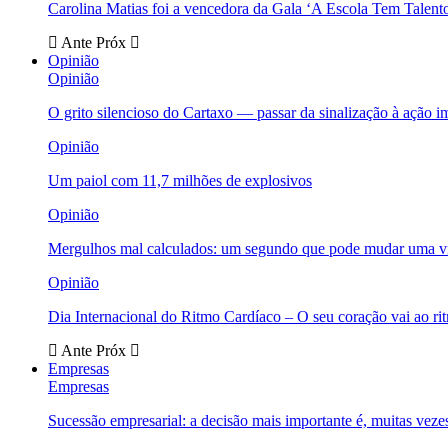
Carolina Matias foi a vencedora da Gala ‘A Escola Tem Talent
Ante
Próx
Opinião
Opinião
O grito silencioso do Cartaxo — passar da sinalização à ação i
Opinião
Um paiol com 11,7 milhões de explosivos
Opinião
Mergulhos mal calculados: um segundo que pode mudar uma v
Opinião
Dia Internacional do Ritmo Cardíaco – O seu coração vai ao ri
Ante
Próx
Empresas
Empresas
Sucessão empresarial: a decisão mais importante é, muitas veze