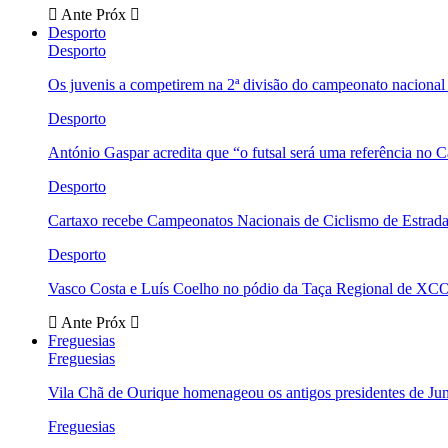
Ante
Próx
Desporto
Desporto
Os juvenis a competirem na 2ª divisão do campeonato nacional
Desporto
António Gaspar acredita que “o futsal será uma referência no C
Desporto
Cartaxo recebe Campeonatos Nacionais de Ciclismo de Estrad
Desporto
Vasco Costa e Luís Coelho no pódio da Taça Regional de XC
Ante
Próx
Freguesias
Freguesias
Vila Chã de Ourique homenageou os antigos presidentes de Ju
Freguesias