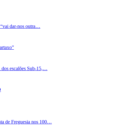
 “vai dar-nos outra…
artaxo”
a dos escalões Sub-15,…
O
nta de Freguesia nos 100…