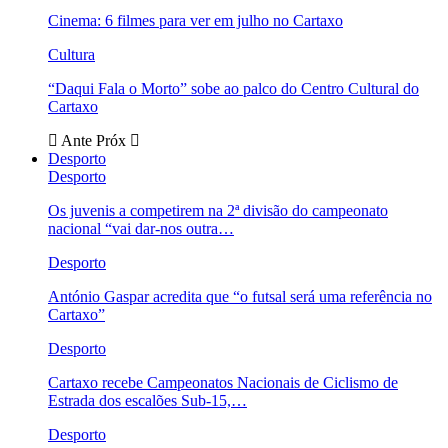
Cinema: 6 filmes para ver em julho no Cartaxo
Cultura
“Daqui Fala o Morto” sobe ao palco do Centro Cultural do
Cartaxo
Ante
Próx
Desporto
Desporto
Os juvenis a competirem na 2ª divisão do campeonato
nacional “vai dar-nos outra…
Desporto
António Gaspar acredita que “o futsal será uma referência no
Cartaxo”
Desporto
Cartaxo recebe Campeonatos Nacionais de Ciclismo de
Estrada dos escalões Sub-15,…
Desporto