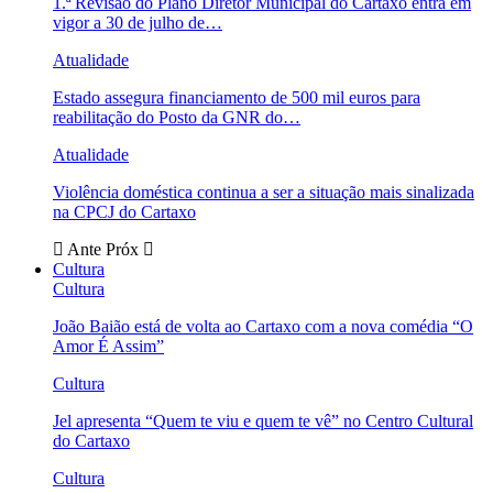
1.ª Revisão do Plano Diretor Municipal do Cartaxo entra em
vigor a 30 de julho de…
Atualidade
Estado assegura financiamento de 500 mil euros para
reabilitação do Posto da GNR do…
Atualidade
Violência doméstica continua a ser a situação mais sinalizada
na CPCJ do Cartaxo
Ante
Próx
Cultura
Cultura
João Baião está de volta ao Cartaxo com a nova comédia “O
Amor É Assim”
Cultura
Jel apresenta “Quem te viu e quem te vê” no Centro Cultural
do Cartaxo
Cultura