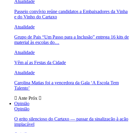
Atualidade
Passeio convívio reúne candidatos a Embaixadores da Vinha
e do Vinho do Cartaxo
Atualidade
Grupo de Pais “Um Passo para a Inclusão” entrega 16 kits de
material às escolas do…
Atualidade
Vêm aí as Festas da Cidade
Atualidade
Carolina Matias foi a vencedora da Gala ‘A Escola Tem
Talento’
Ante
Próx
Opinião
Opinião
O grito silencioso do Cartaxo — passar da sinalização à ação
implacável