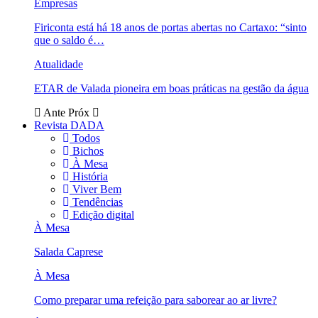
Empresas
Firiconta está há 18 anos de portas abertas no Cartaxo: “sinto
que o saldo é…
Atualidade
ETAR de Valada pioneira em boas práticas na gestão da água
Ante
Próx
Revista DADA
Todos
Bichos
À Mesa
História
Viver Bem
Tendências
Edição digital
À Mesa
Salada Caprese
À Mesa
Como preparar uma refeição para saborear ao ar livre?