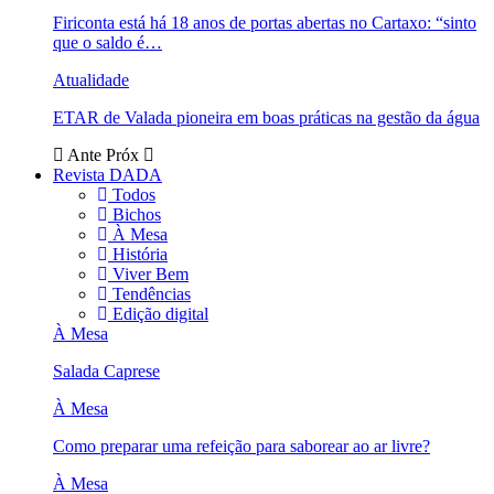
Firiconta está há 18 anos de portas abertas no Cartaxo: “sinto
que o saldo é…
Atualidade
ETAR de Valada pioneira em boas práticas na gestão da água
Ante
Próx
Revista DADA
Todos
Bichos
À Mesa
História
Viver Bem
Tendências
Edição digital
À Mesa
Salada Caprese
À Mesa
Como preparar uma refeição para saborear ao ar livre?
À Mesa