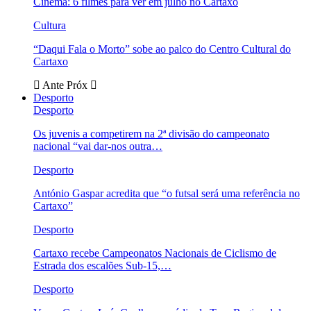
Cinema: 6 filmes para ver em julho no Cartaxo
Cultura
“Daqui Fala o Morto” sobe ao palco do Centro Cultural do
Cartaxo
Ante
Próx
Desporto
Desporto
Os juvenis a competirem na 2ª divisão do campeonato
nacional “vai dar-nos outra…
Desporto
António Gaspar acredita que “o futsal será uma referência no
Cartaxo”
Desporto
Cartaxo recebe Campeonatos Nacionais de Ciclismo de
Estrada dos escalões Sub-15,…
Desporto