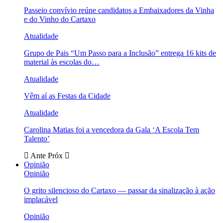
Passeio convívio reúne candidatos a Embaixadores da Vinha
e do Vinho do Cartaxo
Atualidade
Grupo de Pais “Um Passo para a Inclusão” entrega 16 kits de
material às escolas do…
Atualidade
Vêm aí as Festas da Cidade
Atualidade
Carolina Matias foi a vencedora da Gala ‘A Escola Tem
Talento’
Ante
Próx
Opinião
Opinião
O grito silencioso do Cartaxo — passar da sinalização à ação
implacável
Opinião