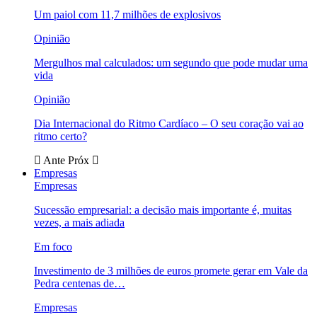
Um paiol com 11,7 milhões de explosivos
Opinião
Mergulhos mal calculados: um segundo que pode mudar uma
vida
Opinião
Dia Internacional do Ritmo Cardíaco – O seu coração vai ao
ritmo certo?
Ante
Próx
Empresas
Empresas
Sucessão empresarial: a decisão mais importante é, muitas
vezes, a mais adiada
Em foco
Investimento de 3 milhões de euros promete gerar em Vale da
Pedra centenas de…
Empresas