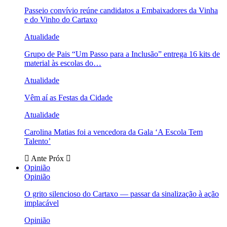
Passeio convívio reúne candidatos a Embaixadores da Vinha
e do Vinho do Cartaxo
Atualidade
Grupo de Pais “Um Passo para a Inclusão” entrega 16 kits de
material às escolas do…
Atualidade
Vêm aí as Festas da Cidade
Atualidade
Carolina Matias foi a vencedora da Gala ‘A Escola Tem
Talento’
Ante
Próx
Opinião
Opinião
O grito silencioso do Cartaxo — passar da sinalização à ação
implacável
Opinião