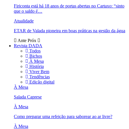
Firiconta está há 18 anos de portas abertas no Cartaxo: “sinto
que o saldo é…
Atualidade
ETAR de Valada pioneira em boas práticas na gestão da água
Ante
Próx
Revista DADA
Todos
Bichos
À Mesa
História
Viver Bem
Tendências
Edição digital
À Mesa
Salada Caprese
À Mesa
Como preparar uma refeição para saborear ao ar livre?
À Mesa