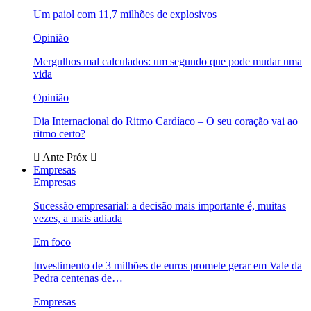
Um paiol com 11,7 milhões de explosivos
Opinião
Mergulhos mal calculados: um segundo que pode mudar uma
vida
Opinião
Dia Internacional do Ritmo Cardíaco – O seu coração vai ao
ritmo certo?
Ante
Próx
Empresas
Empresas
Sucessão empresarial: a decisão mais importante é, muitas
vezes, a mais adiada
Em foco
Investimento de 3 milhões de euros promete gerar em Vale da
Pedra centenas de…
Empresas