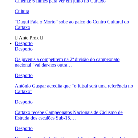
Cinema: 6 filmes para ver em julho no Cartaxo
Cultura
“Daqui Fala o Morto” sobe ao palco do Centro Cultural do
Cartaxo
Ante
Próx
Desporto
Desporto
Os juvenis a competirem na 2ª divisão do campeonato
nacional “vai dar-nos outra…
Desporto
António Gaspar acredita que “o futsal será uma referência no
Cartaxo”
Desporto
Cartaxo recebe Campeonatos Nacionais de Ciclismo de
Estrada dos escalões Sub-15,…
Desporto