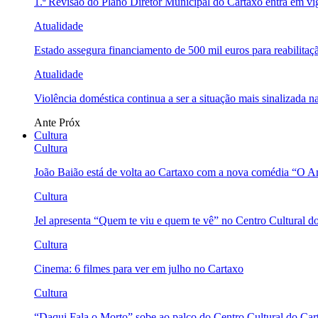
1.ª Revisão do Plano Diretor Municipal do Cartaxo entra em v
Atualidade
Estado assegura financiamento de 500 mil euros para reabili
Atualidade
Violência doméstica continua a ser a situação mais sinalizada
Ante
Próx
Cultura
Cultura
João Baião está de volta ao Cartaxo com a nova comédia “O 
Cultura
Jel apresenta “Quem te viu e quem te vê” no Centro Cultural d
Cultura
Cinema: 6 filmes para ver em julho no Cartaxo
Cultura
“Daqui Fala o Morto” sobe ao palco do Centro Cultural do Car