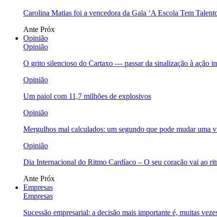
Carolina Matias foi a vencedora da Gala ‘A Escola Tem Talent
Ante
Próx
Opinião
Opinião
O grito silencioso do Cartaxo — passar da sinalização à ação i
Opinião
Um paiol com 11,7 milhões de explosivos
Opinião
Mergulhos mal calculados: um segundo que pode mudar uma v
Opinião
Dia Internacional do Ritmo Cardíaco – O seu coração vai ao ri
Ante
Próx
Empresas
Empresas
Sucessão empresarial: a decisão mais importante é, muitas veze