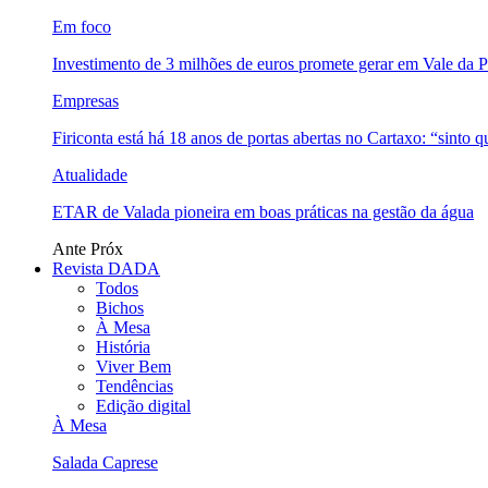
Em foco
Investimento de 3 milhões de euros promete gerar em Vale da 
Empresas
Firiconta está há 18 anos de portas abertas no Cartaxo: “sinto 
Atualidade
ETAR de Valada pioneira em boas práticas na gestão da água
Ante
Próx
Revista DADA
Todos
Bichos
À Mesa
História
Viver Bem
Tendências
Edição digital
À Mesa
Salada Caprese