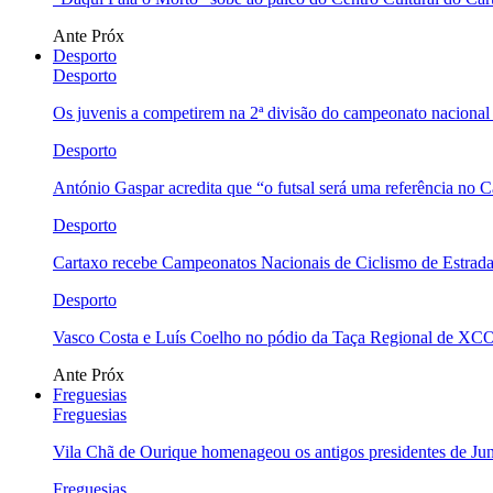
Ante
Próx
Desporto
Desporto
Os juvenis a competirem na 2ª divisão do campeonato nacional
Desporto
António Gaspar acredita que “o futsal será uma referência no C
Desporto
Cartaxo recebe Campeonatos Nacionais de Ciclismo de Estrad
Desporto
Vasco Costa e Luís Coelho no pódio da Taça Regional de XC
Ante
Próx
Freguesias
Freguesias
Vila Chã de Ourique homenageou os antigos presidentes de Ju
Freguesias