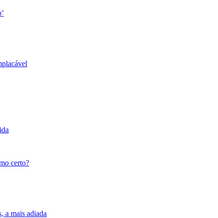
o’
mplacável
ida
tmo certo?
s, a mais adiada