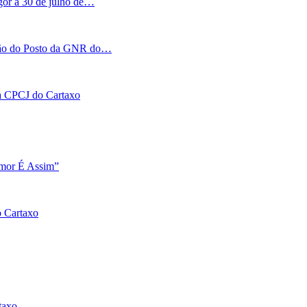
igor a 30 de julho de…
tação do Posto da GNR do…
 na CPCJ do Cartaxo
Amor É Assim”
o Cartaxo
taxo