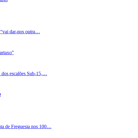
 “vai dar-nos outra…
artaxo”
a dos escalões Sub-15,…
O
nta de Freguesia nos 100…