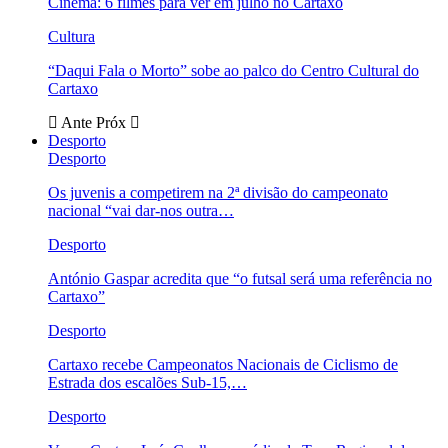
Cinema: 6 filmes para ver em julho no Cartaxo
Cultura
“Daqui Fala o Morto” sobe ao palco do Centro Cultural do
Cartaxo
Ante
Próx
Desporto
Desporto
Os juvenis a competirem na 2ª divisão do campeonato
nacional “vai dar-nos outra…
Desporto
António Gaspar acredita que “o futsal será uma referência no
Cartaxo”
Desporto
Cartaxo recebe Campeonatos Nacionais de Ciclismo de
Estrada dos escalões Sub-15,…
Desporto