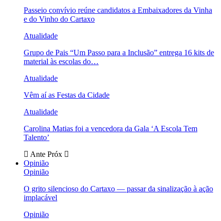
Passeio convívio reúne candidatos a Embaixadores da Vinha
e do Vinho do Cartaxo
Atualidade
Grupo de Pais “Um Passo para a Inclusão” entrega 16 kits de
material às escolas do…
Atualidade
Vêm aí as Festas da Cidade
Atualidade
Carolina Matias foi a vencedora da Gala ‘A Escola Tem
Talento’
Ante
Próx
Opinião
Opinião
O grito silencioso do Cartaxo — passar da sinalização à ação
implacável
Opinião