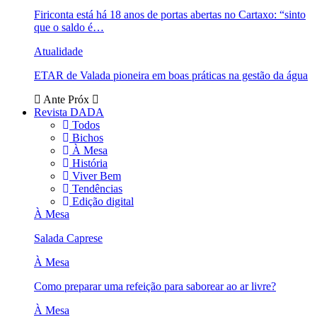
Firiconta está há 18 anos de portas abertas no Cartaxo: “sinto
que o saldo é…
Atualidade
ETAR de Valada pioneira em boas práticas na gestão da água
Ante
Próx
Revista DADA
Todos
Bichos
À Mesa
História
Viver Bem
Tendências
Edição digital
À Mesa
Salada Caprese
À Mesa
Como preparar uma refeição para saborear ao ar livre?
À Mesa