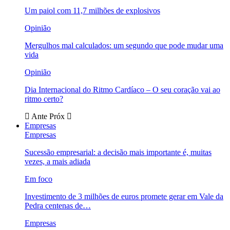
Um paiol com 11,7 milhões de explosivos
Opinião
Mergulhos mal calculados: um segundo que pode mudar uma
vida
Opinião
Dia Internacional do Ritmo Cardíaco – O seu coração vai ao
ritmo certo?
Ante
Próx
Empresas
Empresas
Sucessão empresarial: a decisão mais importante é, muitas
vezes, a mais adiada
Em foco
Investimento de 3 milhões de euros promete gerar em Vale da
Pedra centenas de…
Empresas