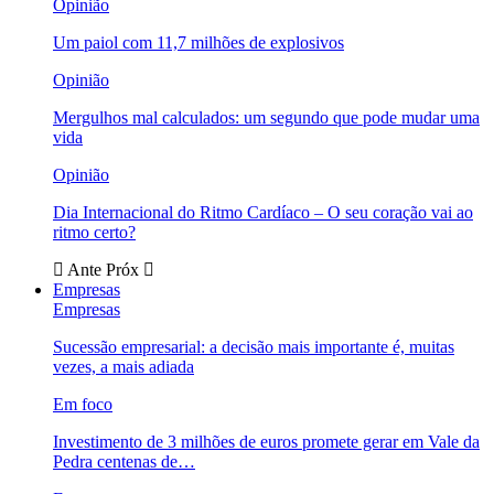
Opinião
Um paiol com 11,7 milhões de explosivos
Opinião
Mergulhos mal calculados: um segundo que pode mudar uma
vida
Opinião
Dia Internacional do Ritmo Cardíaco – O seu coração vai ao
ritmo certo?
Ante
Próx
Empresas
Empresas
Sucessão empresarial: a decisão mais importante é, muitas
vezes, a mais adiada
Em foco
Investimento de 3 milhões de euros promete gerar em Vale da
Pedra centenas de…