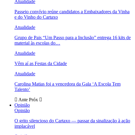
Atualidade
Passeio convívio reúne candidatos a Embaixadores da Vinha
e do Vinho do Cartaxo
Atualidade
Grupo de Pais “Um Passo para a Inclusão” entrega 16 kits de
material às escolas do…
Atualidade
Vêm aí as Festas da Cidade
Atualidade
Carolina Matias foi a vencedora da Gala ‘A Escola Tem
Talento’
Ante
Próx
Opinião
Opinião
O grito silencioso do Cartaxo — passar da sinalização à ação
implacável