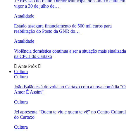
1.ª Revisão do Plano Diretor Municipal do Cartaxo entra em
vigor a 30 de julho de…
Atualidade
Estado assegura financiamento de 500 mil euros para
reabilitação do Posto da GNR do…
Atualidade
Violência doméstica continua a ser a situação mais sinalizada
na CPCJ do Cartaxo
Ante
Próx
Cultura
Cultura
João Baião está de volta ao Cartaxo com a nova comédia “O
Amor É Assim”
Cultura
Jel apresenta “Quem te viu e quem te vê” no Centro Cultural
do Cartaxo
Cultura