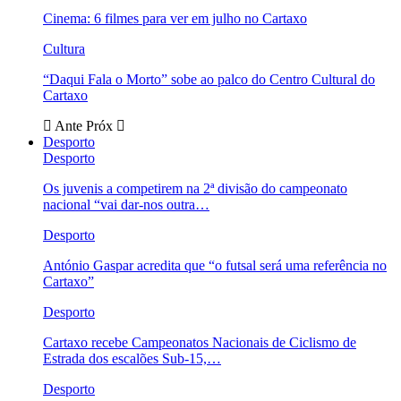
Cinema: 6 filmes para ver em julho no Cartaxo
Cultura
“Daqui Fala o Morto” sobe ao palco do Centro Cultural do
Cartaxo
Ante
Próx
Desporto
Desporto
Os juvenis a competirem na 2ª divisão do campeonato
nacional “vai dar-nos outra…
Desporto
António Gaspar acredita que “o futsal será uma referência no
Cartaxo”
Desporto
Cartaxo recebe Campeonatos Nacionais de Ciclismo de
Estrada dos escalões Sub-15,…
Desporto