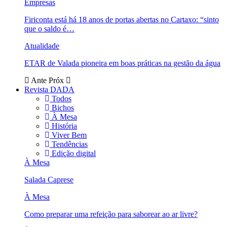
Empresas
Firiconta está há 18 anos de portas abertas no Cartaxo: “sinto
que o saldo é…
Atualidade
ETAR de Valada pioneira em boas práticas na gestão da água
Ante
Próx
Revista DADA
Todos
Bichos
À Mesa
História
Viver Bem
Tendências
Edição digital
À Mesa
Salada Caprese
À Mesa
Como preparar uma refeição para saborear ao ar livre?