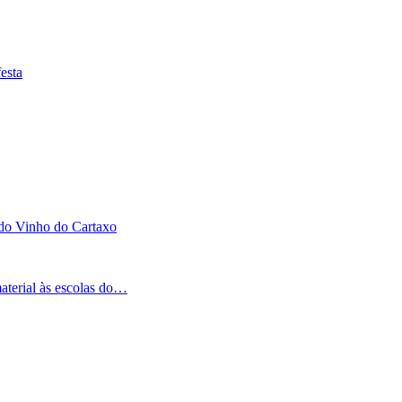
esta
 do Vinho do Cartaxo
aterial às escolas do…