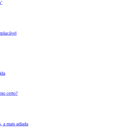
o’
mplacável
ida
tmo certo?
s, a mais adiada