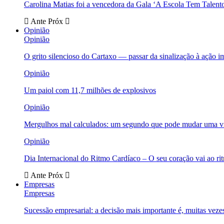
Carolina Matias foi a vencedora da Gala ‘A Escola Tem Talent
Ante
Próx
Opinião
Opinião
O grito silencioso do Cartaxo — passar da sinalização à ação i
Opinião
Um paiol com 11,7 milhões de explosivos
Opinião
Mergulhos mal calculados: um segundo que pode mudar uma v
Opinião
Dia Internacional do Ritmo Cardíaco – O seu coração vai ao ri
Ante
Próx
Empresas
Empresas
Sucessão empresarial: a decisão mais importante é, muitas veze