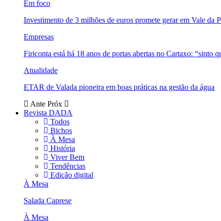
Em foco
Investimento de 3 milhões de euros promete gerar em Vale da 
Empresas
Firiconta está há 18 anos de portas abertas no Cartaxo: “sinto 
Atualidade
ETAR de Valada pioneira em boas práticas na gestão da água
Ante
Próx
Revista DADA
Todos
Bichos
À Mesa
História
Viver Bem
Tendências
Edição digital
À Mesa
Salada Caprese
À Mesa