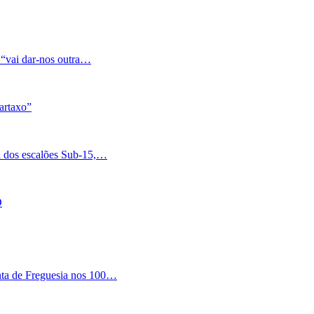
 “vai dar-nos outra…
artaxo”
a dos escalões Sub-15,…
O
nta de Freguesia nos 100…