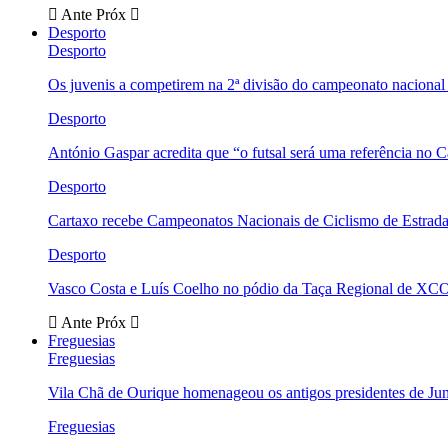
Ante
Próx
Desporto
Desporto
Os juvenis a competirem na 2ª divisão do campeonato nacional
Desporto
António Gaspar acredita que “o futsal será uma referência no C
Desporto
Cartaxo recebe Campeonatos Nacionais de Ciclismo de Estrad
Desporto
Vasco Costa e Luís Coelho no pódio da Taça Regional de XC
Ante
Próx
Freguesias
Freguesias
Vila Chã de Ourique homenageou os antigos presidentes de Ju
Freguesias