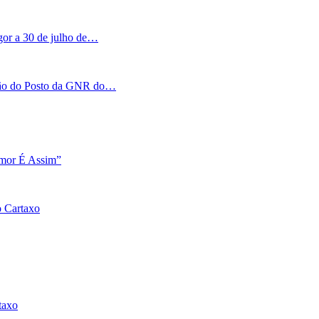
igor a 30 de julho de…
tação do Posto da GNR do…
Amor É Assim”
o Cartaxo
taxo