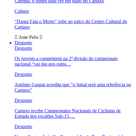
Cinema: 6 filmes para ver em julho no Cartaxo
Cultura
“Daqui Fala o Morto” sobe ao palco do Centro Cultural do
Cartaxo
Ante
Próx
Desporto
Desporto
Os juvenis a competirem na 2ª divisão do campeonato
nacional “vai dar-nos outra…
Desporto
António Gaspar acredita que “o futsal será uma referência no
Cartaxo”
Desporto
Cartaxo recebe Campeonatos Nacionais de Ciclismo de
Estrada dos escalões Sub-15,…
Desporto