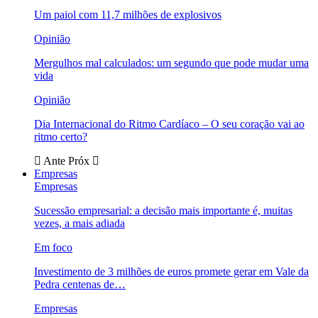
Um paiol com 11,7 milhões de explosivos
Opinião
Mergulhos mal calculados: um segundo que pode mudar uma
vida
Opinião
Dia Internacional do Ritmo Cardíaco – O seu coração vai ao
ritmo certo?
Ante
Próx
Empresas
Empresas
Sucessão empresarial: a decisão mais importante é, muitas
vezes, a mais adiada
Em foco
Investimento de 3 milhões de euros promete gerar em Vale da
Pedra centenas de…
Empresas