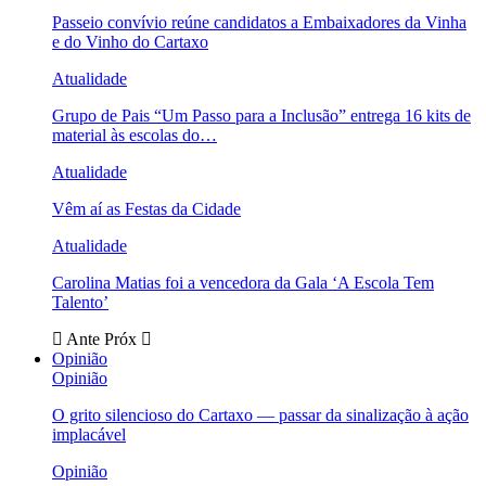
Passeio convívio reúne candidatos a Embaixadores da Vinha
e do Vinho do Cartaxo
Atualidade
Grupo de Pais “Um Passo para a Inclusão” entrega 16 kits de
material às escolas do…
Atualidade
Vêm aí as Festas da Cidade
Atualidade
Carolina Matias foi a vencedora da Gala ‘A Escola Tem
Talento’
Ante
Próx
Opinião
Opinião
O grito silencioso do Cartaxo — passar da sinalização à ação
implacável
Opinião