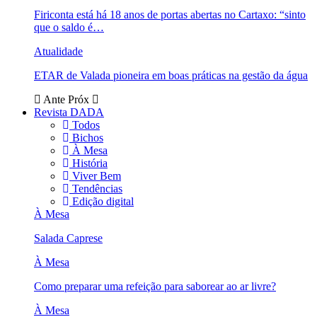
Firiconta está há 18 anos de portas abertas no Cartaxo: “sinto
que o saldo é…
Atualidade
ETAR de Valada pioneira em boas práticas na gestão da água
Ante
Próx
Revista DADA
Todos
Bichos
À Mesa
História
Viver Bem
Tendências
Edição digital
À Mesa
Salada Caprese
À Mesa
Como preparar uma refeição para saborear ao ar livre?
À Mesa