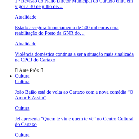
1.ª Revisão do Plano Diretor Municipal do Cartaxo entra em
vigor a 30 de julho de…
Atualidade
Estado assegura financiamento de 500 mil euros para
reabilitação do Posto da GNR do…
Atualidade
Violência doméstica continua a ser a situação mais sinalizada
na CPCJ do Cartaxo
Ante
Próx
Cultura
Cultura
João Baião está de volta ao Cartaxo com a nova comédia “O
Amor É Assim”
Cultura
Jel apresenta “Quem te viu e quem te vê” no Centro Cultural
do Cartaxo
Cultura