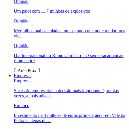
Opinião
Um paiol com 11,7 milhões de explosivos
Opinião
Mergulhos mal calculados: um segundo que pode mudar uma
vida
Opinião
Dia Internacional do Ritmo Cardíaco – O seu coração vai ao
ritmo certo?
Ante
Próx
Empresas
Empresas
Sucessão empresarial: a decisão mais importante é, muitas
vezes, a mais adiada
Em foco
Investimento de 3 milhões de euros promete gerar em Vale da
Pedra centenas de…