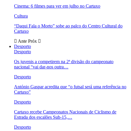
Cinema: 6 filmes para ver em julho no Cartaxo
Cultura
“Daqui Fala o Morto” sobe ao palco do Centro Cultural do
Cartaxo
Ante
Próx
Desporto
Desporto
Os juvenis a competirem na 2ª divisão do campeonato
nacional “vai dar-nos outra…
Desporto
António Gaspar acredita que “o futsal será uma referência no
Cartaxo”
Desporto
Cartaxo recebe Campeonatos Nacionais de Ciclismo de
Estrada dos escalões Sub-15,…
Desporto