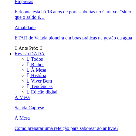
Empresas
Firiconta está há 18 anos de portas abertas no Cartaxo: “sinto
que o saldo é…
Atualidade
ETAR de Valada pioneira em boas práticas na gestão da água
Ante
Próx
Revista DADA
Todos
Bichos
À Mesa
História
Viver Bem
Tendências
Edição digital
À Mesa
Salada Caprese
À Mesa
Como preparar uma refeição para saborear ao ar livre?