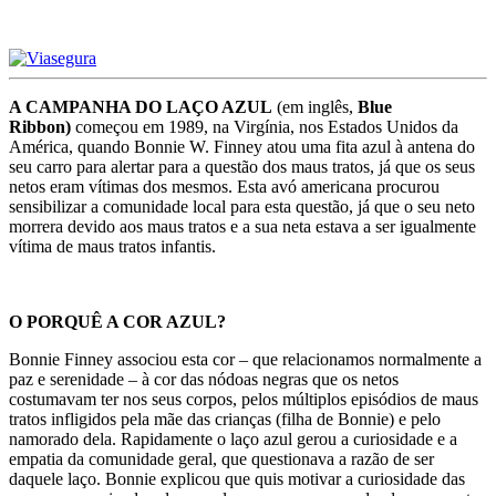
A CAMPANHA DO LAÇO AZUL
(em inglês,
Blue
Ribbon)
começou em 1989, na Virgínia, nos Estados Unidos da
América, quando Bonnie W. Finney atou uma fita azul à antena do
seu carro para alertar para a questão dos maus tratos, já que os seus
netos eram vítimas dos mesmos. Esta avó americana procurou
sensibilizar a comunidade local para esta questão, já que o seu neto
morrera devido aos maus tratos e a sua neta estava a ser igualmente
vítima de maus tratos infantis.
O PORQUÊ A COR AZUL?
Bonnie Finney associou esta cor – que relacionamos normalmente a
paz e serenidade – à cor das nódoas negras que os netos
costumavam ter nos seus corpos, pelos múltiplos episódios de maus
tratos infligidos pela mãe das crianças (filha de Bonnie) e pelo
namorado dela. Rapidamente o laço azul gerou a curiosidade e a
empatia da comunidade geral, que questionava a razão de ser
daquele laço. Bonnie explicou que quis motivar a curiosidade das