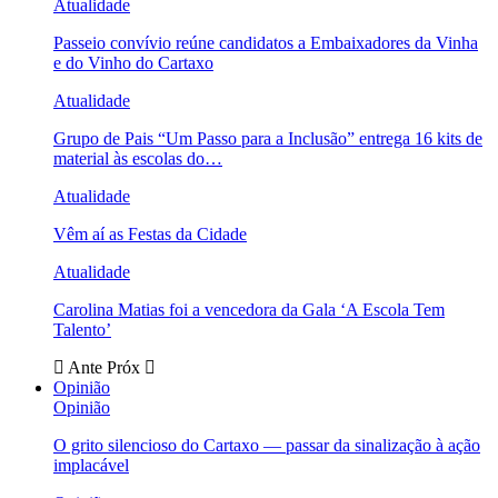
Atualidade
Passeio convívio reúne candidatos a Embaixadores da Vinha
e do Vinho do Cartaxo
Atualidade
Grupo de Pais “Um Passo para a Inclusão” entrega 16 kits de
material às escolas do…
Atualidade
Vêm aí as Festas da Cidade
Atualidade
Carolina Matias foi a vencedora da Gala ‘A Escola Tem
Talento’
Ante
Próx
Opinião
Opinião
O grito silencioso do Cartaxo — passar da sinalização à ação
implacável