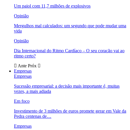
Um paiol com 11,7 milhões de explosivos
Opinião
Mergulhos mal calculados: um segundo que pode mudar uma
vida
Opinião
Dia Internacional do Ritmo Cardíaco – O seu coração vai ao
ritmo certo?
Ante
Próx
Empresas
Empresas
Sucessão empresarial: a decisão mais importante é, muitas
vezes, a mais adiada
Em foco
Investimento de 3 milhões de euros promete gerar em Vale da
Pedra centenas de…
Empresas