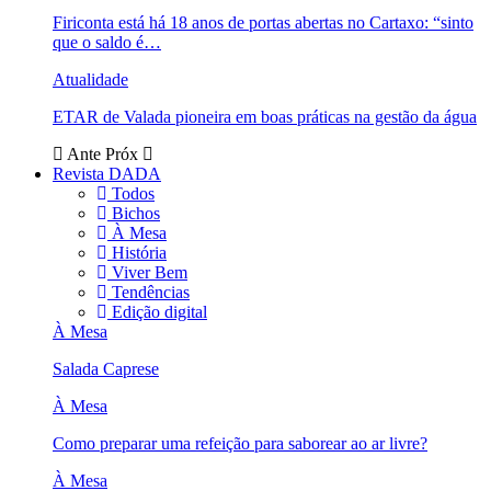
Firiconta está há 18 anos de portas abertas no Cartaxo: “sinto
que o saldo é…
Atualidade
ETAR de Valada pioneira em boas práticas na gestão da água
Ante
Próx
Revista DADA
Todos
Bichos
À Mesa
História
Viver Bem
Tendências
Edição digital
À Mesa
Salada Caprese
À Mesa
Como preparar uma refeição para saborear ao ar livre?
À Mesa