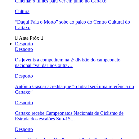
Cinema: 6 filmes para ver em julho no Cartaxo
Cultura
“Daqui Fala o Morto” sobe ao palco do Centro Cultural do
Cartaxo
Ante
Próx
Desporto
Desporto
Os juvenis a competirem na 2ª divisão do campeonato
nacional “vai dar-nos outra…
Desporto
António Gaspar acredita que “o futsal será uma referência no
Cartaxo”
Desporto
Cartaxo recebe Campeonatos Nacionais de Ciclismo de
Estrada dos escalões Sub-15,…
Desporto