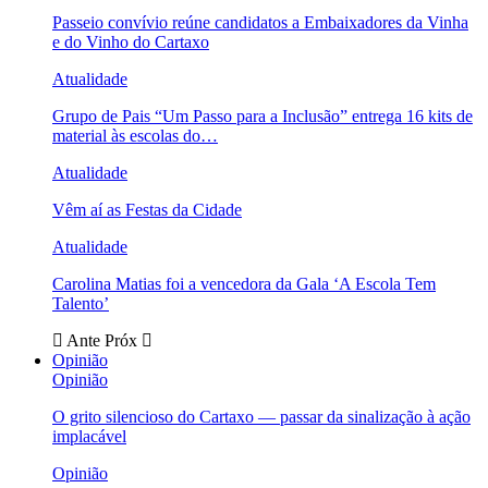
Passeio convívio reúne candidatos a Embaixadores da Vinha
e do Vinho do Cartaxo
Atualidade
Grupo de Pais “Um Passo para a Inclusão” entrega 16 kits de
material às escolas do…
Atualidade
Vêm aí as Festas da Cidade
Atualidade
Carolina Matias foi a vencedora da Gala ‘A Escola Tem
Talento’
Ante
Próx
Opinião
Opinião
O grito silencioso do Cartaxo — passar da sinalização à ação
implacável
Opinião