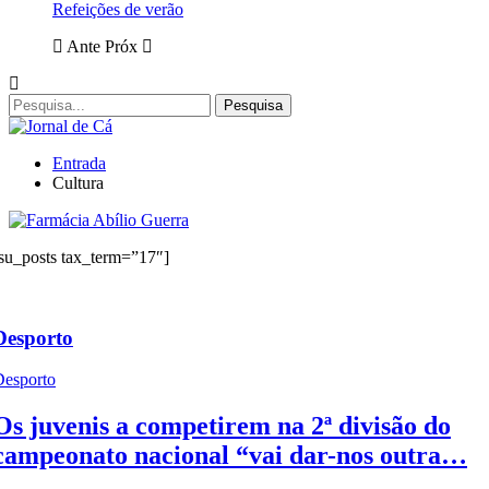
Refeições de verão
Ante
Próx
Entrada
Cultura
su_posts tax_term=”17″]
Desporto
Desporto
Os juvenis a competirem na 2ª divisão do
campeonato nacional “vai dar-nos outra…