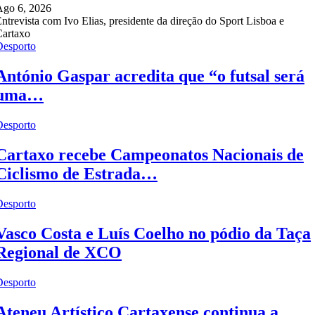
Ago 6, 2026
ntrevista com Ivo Elias, presidente da direção do Sport Lisboa e
Cartaxo
Desporto
António Gaspar acredita que “o futsal será
uma…
Desporto
Cartaxo recebe Campeonatos Nacionais de
Ciclismo de Estrada…
Desporto
Vasco Costa e Luís Coelho no pódio da Taça
Regional de XCO
Desporto
Ateneu Artístico Cartaxense continua a