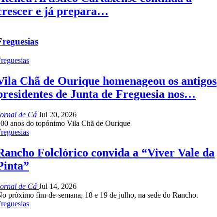
crescer e já prepara…
Freguesias
reguesias
Vila Chã de Ourique homenageou os antigos
presidentes de Junta de Freguesia nos…
Jornal de Cá
Jul 20, 2026
00 anos do topónimo Vila Chã de Ourique
reguesias
Rancho Folclórico convida a “Viver Vale da
Pinta”
Jornal de Cá
Jul 14, 2026
o próximo fim-de-semana, 18 e 19 de julho, na sede do Rancho.
reguesias