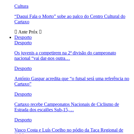
Cultura
“Daqui Fala o Morto” sobe ao palco do Centro Cultural do
Cartaxo
Ante
Próx
Desporto
Desporto
Os juvenis a competirem na 2ª divisão do campeonato
nacional “vai dar-nos outra…
Desporto
António Gaspar acredita que “o futsal será uma referência no
Cartaxo”
Desporto
Cartaxo recebe Campeonatos Nacionais de Ciclismo de
Estrada dos escalões Sub-15,…
Desporto
Vasco Costa e Luís Coelho no pódio da Taça Regional de