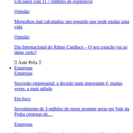
Um paiol com 11,7 milhões de explosivos
Opinião
Mergulhos mal calculados: um segundo que pode mudar uma
vida
Opinião
Dia Internacional do Ritmo Cardíaco – O seu coração vai ao
ritmo certo?
Ante
Próx
Empresas
Empresas
Sucessão empresarial: a decisão mais importante é, muitas
vezes, a mais adiada
Em foco
Investimento de 3 milhões de euros promete gerar em Vale da
Pedra centenas de…
Empresas