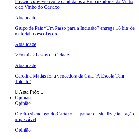
Passeio convívio reúne candidatos a Embaixadores da Vinha
e do Vinho do Cartaxo
Atualidade
Grupo de Pais “Um Passo para a Inclusão” entrega 16 kits de
material às escolas do…
Atualidade
Vêm aí as Festas da Cidade
Atualidade
Carolina Matias foi a vencedora da Gala ‘A Escola Tem
Talento’
Ante
Próx
Opinião
Opinião
O grito silencioso do Cartaxo — passar da sinalização à ação
implacável
Opinião