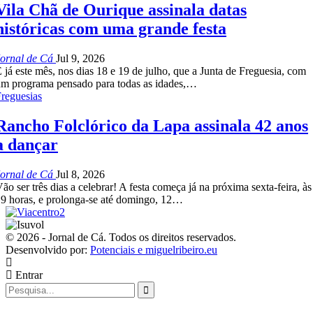
Vila Chã de Ourique assinala datas
históricas com uma grande festa
Jornal de Cá
Jul 9, 2026
 já este mês, nos dias 18 e 19 de julho, que a Junta de Freguesia, com
m programa pensado para todas as idades,…
reguesias
Rancho Folclórico da Lapa assinala 42 anos
a dançar
Jornal de Cá
Jul 8, 2026
ão ser três dias a celebrar! A festa começa já na próxima sexta-feira, às
9 horas, e prolonga-se até domingo, 12…
© 2026 - Jornal de Cá. Todos os direitos reservados.
Desenvolvido por:
Potenciais e miguelribeiro.eu
Entrar