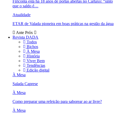
Firiconta está há 18 anos de portas abertas no Cartaxo: “sinto
que o saldo é…
Atualidade
ETAR de Valada pioneira em boas práticas na gestão da água
Ante
Próx
Revista DADA
Todos
Bichos
À Mesa
História
Viver Bem
Tendências
Edição digital
À Mesa
Salada Caprese
À Mesa
Como preparar uma refeição para saborear ao ar livre?
À Mesa