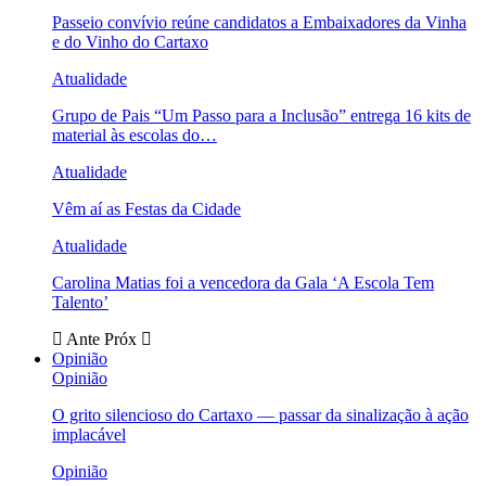
Passeio convívio reúne candidatos a Embaixadores da Vinha
e do Vinho do Cartaxo
Atualidade
Grupo de Pais “Um Passo para a Inclusão” entrega 16 kits de
material às escolas do…
Atualidade
Vêm aí as Festas da Cidade
Atualidade
Carolina Matias foi a vencedora da Gala ‘A Escola Tem
Talento’
Ante
Próx
Opinião
Opinião
O grito silencioso do Cartaxo — passar da sinalização à ação
implacável
Opinião