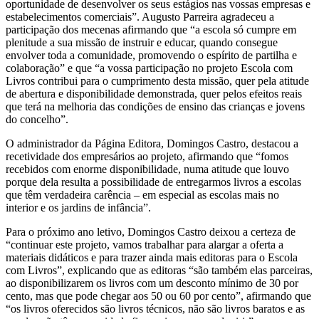
oportunidade de desenvolver os seus estágios nas vossas empresas e
estabelecimentos comerciais”. Augusto Parreira agradeceu a
participação dos mecenas afirmando que “a escola só cumpre em
plenitude a sua missão de instruir e educar, quando consegue
envolver toda a comunidade, promovendo o espírito de partilha e
colaboração” e que “a vossa participação no projeto Escola com
Livros contribui para o cumprimento desta missão, quer pela atitude
de abertura e disponibilidade demonstrada, quer pelos efeitos reais
que terá na melhoria das condições de ensino das crianças e jovens
do concelho”.
O administrador da Página Editora, Domingos Castro, destacou a
recetividade dos empresários ao projeto, afirmando que “fomos
recebidos com enorme disponibilidade, numa atitude que louvo
porque dela resulta a possibilidade de entregarmos livros a escolas
que têm verdadeira carência – em especial as escolas mais no
interior e os jardins de infância”.
Para o próximo ano letivo, Domingos Castro deixou a certeza de
“continuar este projeto, vamos trabalhar para alargar a oferta a
materiais didáticos e para trazer ainda mais editoras para o Escola
com Livros”, explicando que as editoras “são também elas parceiras,
ao disponibilizarem os livros com um desconto mínimo de 30 por
cento, mas que pode chegar aos 50 ou 60 por cento”, afirmando que
“os livros oferecidos são livros técnicos, não são livros baratos e as