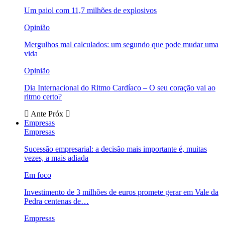
Um paiol com 11,7 milhões de explosivos
Opinião
Mergulhos mal calculados: um segundo que pode mudar uma
vida
Opinião
Dia Internacional do Ritmo Cardíaco – O seu coração vai ao
ritmo certo?
Ante
Próx
Empresas
Empresas
Sucessão empresarial: a decisão mais importante é, muitas
vezes, a mais adiada
Em foco
Investimento de 3 milhões de euros promete gerar em Vale da
Pedra centenas de…
Empresas