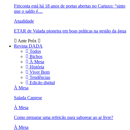
Firiconta está há 18 anos de portas abertas no Cartaxo: “sinto
que o saldo é…
Atualidade
ETAR de Valada pioneira em boas práticas na gestão da água
Ante
Próx
Revista DADA
Todos
Bichos
À Mesa
História
Viver Bem
Tendências
Edição digital
À Mesa
Salada Caprese
À Mesa
Como preparar uma refeição para saborear ao ar livre?
À Mesa