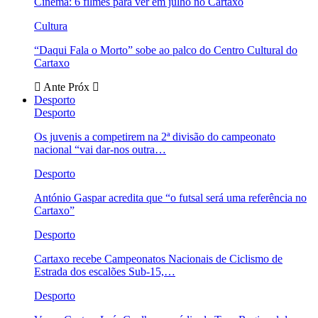
Cinema: 6 filmes para ver em julho no Cartaxo
Cultura
“Daqui Fala o Morto” sobe ao palco do Centro Cultural do
Cartaxo
Ante
Próx
Desporto
Desporto
Os juvenis a competirem na 2ª divisão do campeonato
nacional “vai dar-nos outra…
Desporto
António Gaspar acredita que “o futsal será uma referência no
Cartaxo”
Desporto
Cartaxo recebe Campeonatos Nacionais de Ciclismo de
Estrada dos escalões Sub-15,…
Desporto