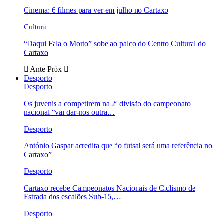
Cinema: 6 filmes para ver em julho no Cartaxo
Cultura
“Daqui Fala o Morto” sobe ao palco do Centro Cultural do
Cartaxo
Ante
Próx
Desporto
Desporto
Os juvenis a competirem na 2ª divisão do campeonato
nacional “vai dar-nos outra…
Desporto
António Gaspar acredita que “o futsal será uma referência no
Cartaxo”
Desporto
Cartaxo recebe Campeonatos Nacionais de Ciclismo de
Estrada dos escalões Sub-15,…
Desporto