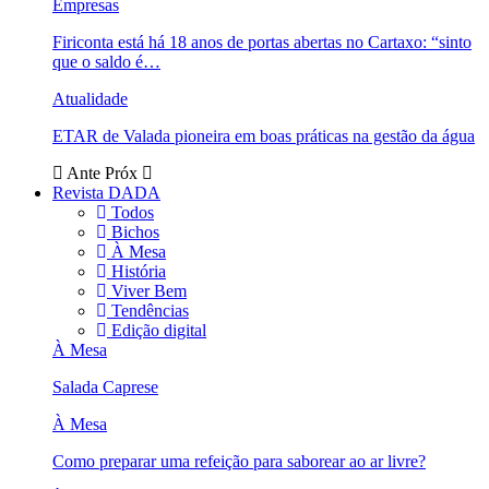
Empresas
Firiconta está há 18 anos de portas abertas no Cartaxo: “sinto
que o saldo é…
Atualidade
ETAR de Valada pioneira em boas práticas na gestão da água
Ante
Próx
Revista DADA
Todos
Bichos
À Mesa
História
Viver Bem
Tendências
Edição digital
À Mesa
Salada Caprese
À Mesa
Como preparar uma refeição para saborear ao ar livre?