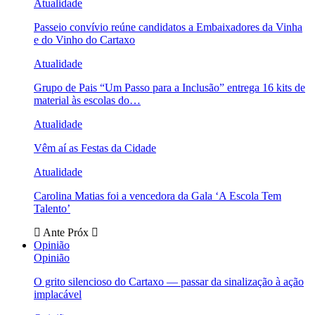
Atualidade
Passeio convívio reúne candidatos a Embaixadores da Vinha
e do Vinho do Cartaxo
Atualidade
Grupo de Pais “Um Passo para a Inclusão” entrega 16 kits de
material às escolas do…
Atualidade
Vêm aí as Festas da Cidade
Atualidade
Carolina Matias foi a vencedora da Gala ‘A Escola Tem
Talento’
Ante
Próx
Opinião
Opinião
O grito silencioso do Cartaxo — passar da sinalização à ação
implacável