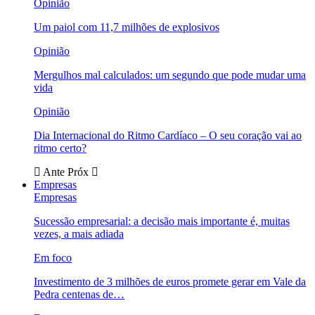
Opinião
Um paiol com 11,7 milhões de explosivos
Opinião
Mergulhos mal calculados: um segundo que pode mudar uma
vida
Opinião
Dia Internacional do Ritmo Cardíaco – O seu coração vai ao
ritmo certo?
Ante
Próx
Empresas
Empresas
Sucessão empresarial: a decisão mais importante é, muitas
vezes, a mais adiada
Em foco
Investimento de 3 milhões de euros promete gerar em Vale da
Pedra centenas de…