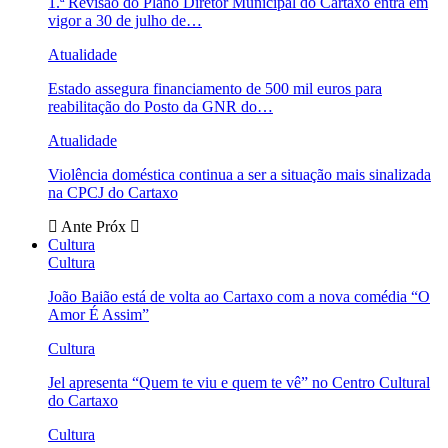
1.ª Revisão do Plano Diretor Municipal do Cartaxo entra em
vigor a 30 de julho de…
Atualidade
Estado assegura financiamento de 500 mil euros para
reabilitação do Posto da GNR do…
Atualidade
Violência doméstica continua a ser a situação mais sinalizada
na CPCJ do Cartaxo
Ante
Próx
Cultura
Cultura
João Baião está de volta ao Cartaxo com a nova comédia “O
Amor É Assim”
Cultura
Jel apresenta “Quem te viu e quem te vê” no Centro Cultural
do Cartaxo
Cultura