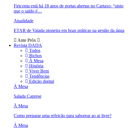
Firiconta está há 18 anos de portas abertas no Cartaxo: “sinto
que o saldo é…
Atualidade
ETAR de Valada pioneira em boas práticas na gestão da água
Ante
Próx
Revista DADA
Todos
Bichos
À Mesa
História
Viver Bem
Tendências
Edição digital
À Mesa
Salada Caprese
À Mesa
Como preparar uma refeição para saborear ao ar livre?
À Mesa