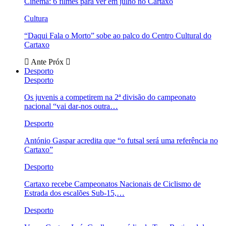
Cinema: 6 filmes para ver em julho no Cartaxo
Cultura
“Daqui Fala o Morto” sobe ao palco do Centro Cultural do
Cartaxo
Ante
Próx
Desporto
Desporto
Os juvenis a competirem na 2ª divisão do campeonato
nacional “vai dar-nos outra…
Desporto
António Gaspar acredita que “o futsal será uma referência no
Cartaxo”
Desporto
Cartaxo recebe Campeonatos Nacionais de Ciclismo de
Estrada dos escalões Sub-15,…
Desporto