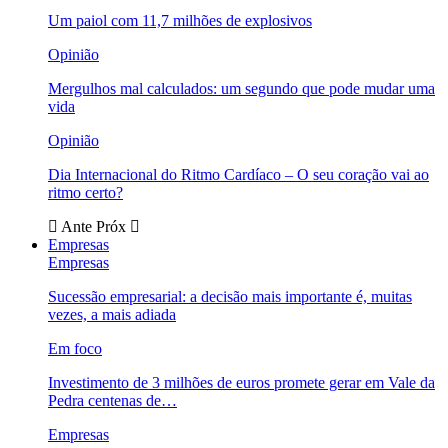
Um paiol com 11,7 milhões de explosivos
Opinião
Mergulhos mal calculados: um segundo que pode mudar uma
vida
Opinião
Dia Internacional do Ritmo Cardíaco – O seu coração vai ao
ritmo certo?
Ante
Próx
Empresas
Empresas
Sucessão empresarial: a decisão mais importante é, muitas
vezes, a mais adiada
Em foco
Investimento de 3 milhões de euros promete gerar em Vale da
Pedra centenas de…
Empresas