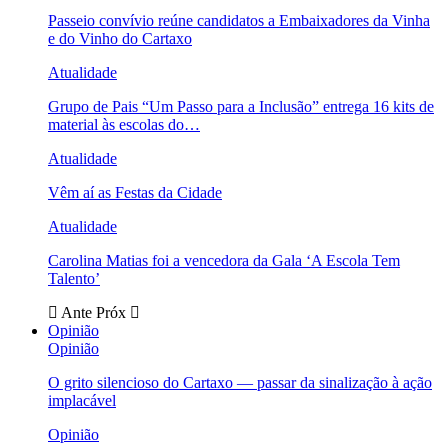
Passeio convívio reúne candidatos a Embaixadores da Vinha
e do Vinho do Cartaxo
Atualidade
Grupo de Pais “Um Passo para a Inclusão” entrega 16 kits de
material às escolas do…
Atualidade
Vêm aí as Festas da Cidade
Atualidade
Carolina Matias foi a vencedora da Gala ‘A Escola Tem
Talento’
Ante
Próx
Opinião
Opinião
O grito silencioso do Cartaxo — passar da sinalização à ação
implacável
Opinião