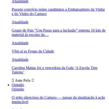
Atualidade
Passeio convívio reúne candidatos a Embaixadores da Vinha
e do Vinho do Cartaxo
Atualidade
Grupo de Pais “Um Passo para a Inclusão” entrega 16 kits de
material às escolas do…
Atualidade
Vêm aí as Festas da Cidade
Atualidade
Carolina Matias foi a vencedora da Gala ‘A Escola Tem
Talento’
Ante
Próx
Opinião
Opinião
O grito silencioso do Cartaxo — passar da sinalização à ação
implacável