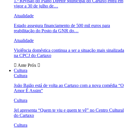
1.ª Revisão do Plano Diretor Municipal do Cartaxo entra em
vigor a 30 de julho de…
Atualidade
Estado assegura financiamento de 500 mil euros para
reabilitação do Posto da GNR do…
Atualidade
Violência doméstica continua a ser a situação mais sinalizada
na CPCJ do Cartaxo
Ante
Próx
Cultura
Cultura
João Baião está de volta ao Cartaxo com a nova comédia “O
Amor É Assim”
Cultura
Jel apresenta “Quem te viu e quem te vê” no Centro Cultural
do Cartaxo
Cultura