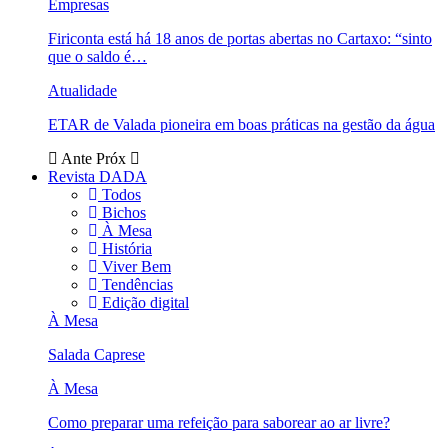
Empresas
Firiconta está há 18 anos de portas abertas no Cartaxo: “sinto
que o saldo é…
Atualidade
ETAR de Valada pioneira em boas práticas na gestão da água
Ante
Próx
Revista DADA
Todos
Bichos
À Mesa
História
Viver Bem
Tendências
Edição digital
À Mesa
Salada Caprese
À Mesa
Como preparar uma refeição para saborear ao ar livre?