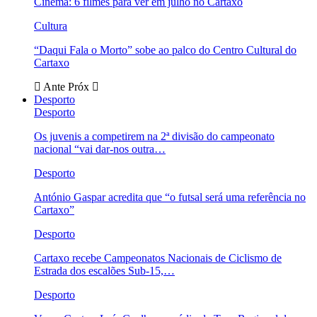
Cinema: 6 filmes para ver em julho no Cartaxo
Cultura
“Daqui Fala o Morto” sobe ao palco do Centro Cultural do
Cartaxo
Ante
Próx
Desporto
Desporto
Os juvenis a competirem na 2ª divisão do campeonato
nacional “vai dar-nos outra…
Desporto
António Gaspar acredita que “o futsal será uma referência no
Cartaxo”
Desporto
Cartaxo recebe Campeonatos Nacionais de Ciclismo de
Estrada dos escalões Sub-15,…
Desporto