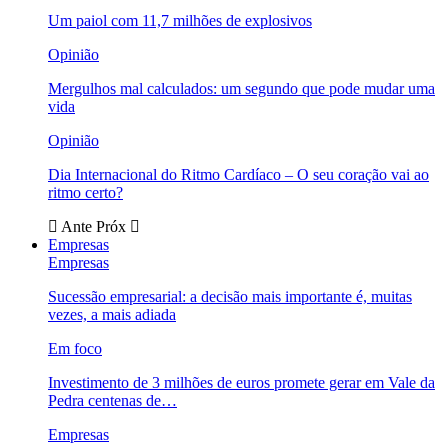
Um paiol com 11,7 milhões de explosivos
Opinião
Mergulhos mal calculados: um segundo que pode mudar uma
vida
Opinião
Dia Internacional do Ritmo Cardíaco – O seu coração vai ao
ritmo certo?
Ante
Próx
Empresas
Empresas
Sucessão empresarial: a decisão mais importante é, muitas
vezes, a mais adiada
Em foco
Investimento de 3 milhões de euros promete gerar em Vale da
Pedra centenas de…
Empresas