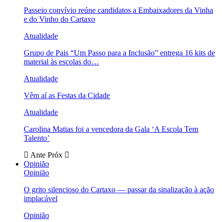
Passeio convívio reúne candidatos a Embaixadores da Vinha
e do Vinho do Cartaxo
Atualidade
Grupo de Pais “Um Passo para a Inclusão” entrega 16 kits de
material às escolas do…
Atualidade
Vêm aí as Festas da Cidade
Atualidade
Carolina Matias foi a vencedora da Gala ‘A Escola Tem
Talento’
Ante
Próx
Opinião
Opinião
O grito silencioso do Cartaxo — passar da sinalização à ação
implacável
Opinião