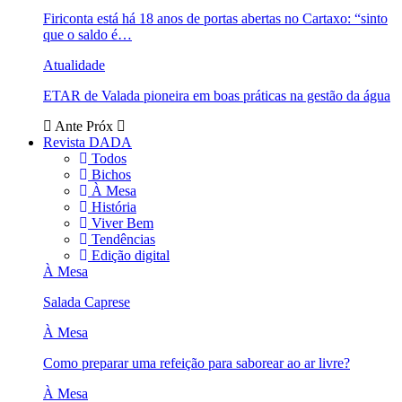
Firiconta está há 18 anos de portas abertas no Cartaxo: “sinto
que o saldo é…
Atualidade
ETAR de Valada pioneira em boas práticas na gestão da água
Ante
Próx
Revista DADA
Todos
Bichos
À Mesa
História
Viver Bem
Tendências
Edição digital
À Mesa
Salada Caprese
À Mesa
Como preparar uma refeição para saborear ao ar livre?
À Mesa