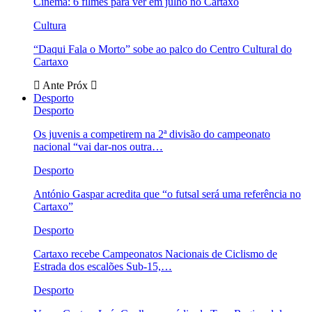
Cinema: 6 filmes para ver em julho no Cartaxo
Cultura
“Daqui Fala o Morto” sobe ao palco do Centro Cultural do
Cartaxo
Ante
Próx
Desporto
Desporto
Os juvenis a competirem na 2ª divisão do campeonato
nacional “vai dar-nos outra…
Desporto
António Gaspar acredita que “o futsal será uma referência no
Cartaxo”
Desporto
Cartaxo recebe Campeonatos Nacionais de Ciclismo de
Estrada dos escalões Sub-15,…
Desporto