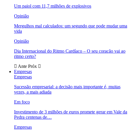
Um paiol com 11,7 milhões de explosivos
Opinião
Mergulhos mal calculados: um segundo que pode mudar uma
vida
Opinião
Dia Internacional do Ritmo Cardíaco – O seu coração vai ao
ritmo certo?
Ante
Próx
Empresas
Empresas
Sucessão empresarial: a decisão mais importante é, muitas
vezes, a mais adiada
Em foco
Investimento de 3 milhões de euros promete gerar em Vale da
Pedra centenas de…
Empresas