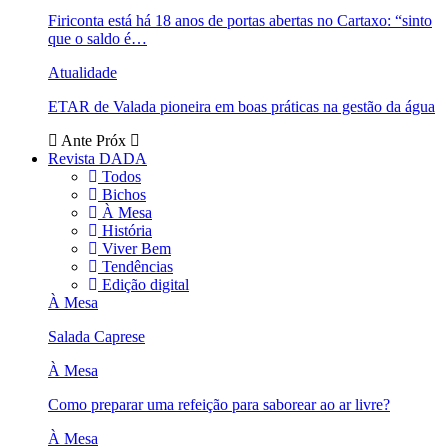
Firiconta está há 18 anos de portas abertas no Cartaxo: “sinto
que o saldo é…
Atualidade
ETAR de Valada pioneira em boas práticas na gestão da água
Ante
Próx
Revista DADA
Todos
Bichos
À Mesa
História
Viver Bem
Tendências
Edição digital
À Mesa
Salada Caprese
À Mesa
Como preparar uma refeição para saborear ao ar livre?
À Mesa