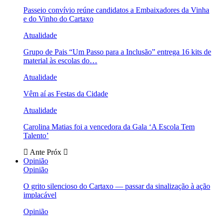
Passeio convívio reúne candidatos a Embaixadores da Vinha
e do Vinho do Cartaxo
Atualidade
Grupo de Pais “Um Passo para a Inclusão” entrega 16 kits de
material às escolas do…
Atualidade
Vêm aí as Festas da Cidade
Atualidade
Carolina Matias foi a vencedora da Gala ‘A Escola Tem
Talento’
Ante
Próx
Opinião
Opinião
O grito silencioso do Cartaxo — passar da sinalização à ação
implacável
Opinião