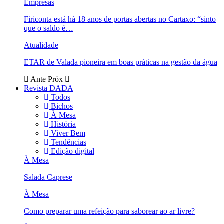
Empresas
Firiconta está há 18 anos de portas abertas no Cartaxo: “sinto
que o saldo é…
Atualidade
ETAR de Valada pioneira em boas práticas na gestão da água
Ante
Próx
Revista DADA
Todos
Bichos
À Mesa
História
Viver Bem
Tendências
Edição digital
À Mesa
Salada Caprese
À Mesa
Como preparar uma refeição para saborear ao ar livre?