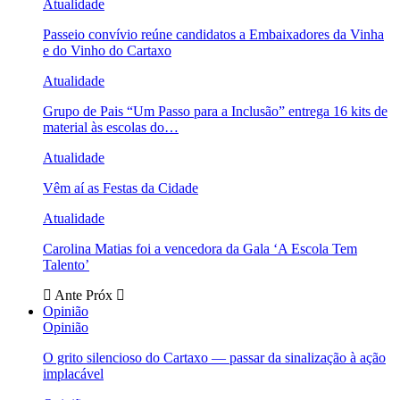
Atualidade
Passeio convívio reúne candidatos a Embaixadores da Vinha
e do Vinho do Cartaxo
Atualidade
Grupo de Pais “Um Passo para a Inclusão” entrega 16 kits de
material às escolas do…
Atualidade
Vêm aí as Festas da Cidade
Atualidade
Carolina Matias foi a vencedora da Gala ‘A Escola Tem
Talento’
Ante
Próx
Opinião
Opinião
O grito silencioso do Cartaxo — passar da sinalização à ação
implacável