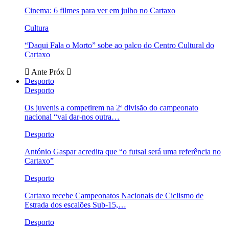
Cinema: 6 filmes para ver em julho no Cartaxo
Cultura
“Daqui Fala o Morto” sobe ao palco do Centro Cultural do
Cartaxo
Ante
Próx
Desporto
Desporto
Os juvenis a competirem na 2ª divisão do campeonato
nacional “vai dar-nos outra…
Desporto
António Gaspar acredita que “o futsal será uma referência no
Cartaxo”
Desporto
Cartaxo recebe Campeonatos Nacionais de Ciclismo de
Estrada dos escalões Sub-15,…
Desporto