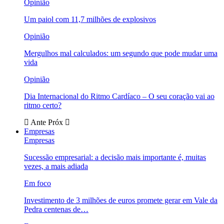
Opinião
Um paiol com 11,7 milhões de explosivos
Opinião
Mergulhos mal calculados: um segundo que pode mudar uma
vida
Opinião
Dia Internacional do Ritmo Cardíaco – O seu coração vai ao
ritmo certo?
Ante
Próx
Empresas
Empresas
Sucessão empresarial: a decisão mais importante é, muitas
vezes, a mais adiada
Em foco
Investimento de 3 milhões de euros promete gerar em Vale da
Pedra centenas de…