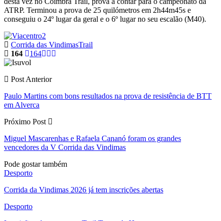
desta vez no Coimbra Trail, prova a contar para o campeonato da
ATRP. Terminou a prova de 25 quilómetros em 2h44m45s e
conseguiu o 24º lugar da geral e o 6º lugar no seu escalão (M40).
Corrida das Vindimas
Trail
164
164
Post Anterior
Paulo Martins com bons resultados na prova de resistência de BTT
em Alverca
Próximo Post
Miguel Mascarenhas e Rafaela Cananó foram os grandes
vencedores da V Corrida das Vindimas
Pode gostar também
Desporto
Corrida da Vindimas 2026 já tem inscrições abertas
Desporto