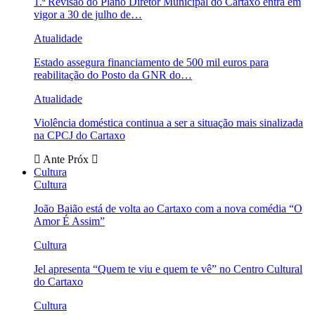
1.ª Revisão do Plano Diretor Municipal do Cartaxo entra em
vigor a 30 de julho de…
Atualidade
Estado assegura financiamento de 500 mil euros para
reabilitação do Posto da GNR do…
Atualidade
Violência doméstica continua a ser a situação mais sinalizada
na CPCJ do Cartaxo
Ante
Próx
Cultura
Cultura
João Baião está de volta ao Cartaxo com a nova comédia “O
Amor É Assim”
Cultura
Jel apresenta “Quem te viu e quem te vê” no Centro Cultural
do Cartaxo
Cultura