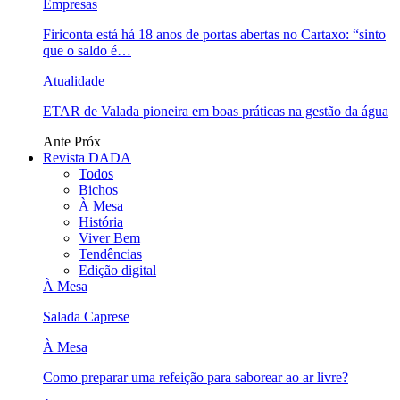
Empresas
Firiconta está há 18 anos de portas abertas no Cartaxo: “sinto
que o saldo é…
Atualidade
ETAR de Valada pioneira em boas práticas na gestão da água
Ante
Próx
Revista DADA
Todos
Bichos
À Mesa
História
Viver Bem
Tendências
Edição digital
À Mesa
Salada Caprese
À Mesa
Como preparar uma refeição para saborear ao ar livre?