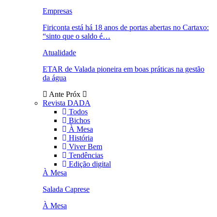
Empresas
Firiconta está há 18 anos de portas abertas no Cartaxo:
“sinto que o saldo é…
Atualidade
ETAR de Valada pioneira em boas práticas na gestão
da água
Ante
Próx
Revista DADA
Todos
Bichos
À Mesa
História
Viver Bem
Tendências
Edição digital
À Mesa
Salada Caprese
À Mesa