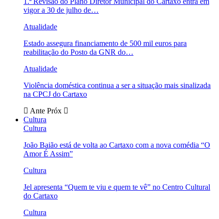
1.ª Revisão do Plano Diretor Municipal do Cartaxo entra em
vigor a 30 de julho de…
Atualidade
Estado assegura financiamento de 500 mil euros para
reabilitação do Posto da GNR do…
Atualidade
Violência doméstica continua a ser a situação mais sinalizada
na CPCJ do Cartaxo
Ante
Próx
Cultura
Cultura
João Baião está de volta ao Cartaxo com a nova comédia “O
Amor É Assim”
Cultura
Jel apresenta “Quem te viu e quem te vê” no Centro Cultural
do Cartaxo
Cultura