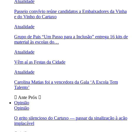
Atualidade
Passeio convívio reúne candidatos a Embaixadores da Vinha
e do Vinho do Cartaxo
Atualidade
Grupo de Pais “Um Passo para a Inclusão” entrega 16 kits de
material às escolas do…
Atualidade
Vêm aí as Festas da Cidade
Atualidade
Carolina Matias foi a vencedora da Gala ‘A Escola Tem
Talento’
Ante
Próx
Opinião
Opinião
O grito silencioso do Cartaxo — passar da sinalização à ação
implacável