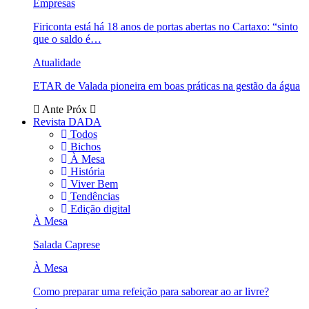
Empresas
Firiconta está há 18 anos de portas abertas no Cartaxo: “sinto
que o saldo é…
Atualidade
ETAR de Valada pioneira em boas práticas na gestão da água
Ante
Próx
Revista DADA
Todos
Bichos
À Mesa
História
Viver Bem
Tendências
Edição digital
À Mesa
Salada Caprese
À Mesa
Como preparar uma refeição para saborear ao ar livre?