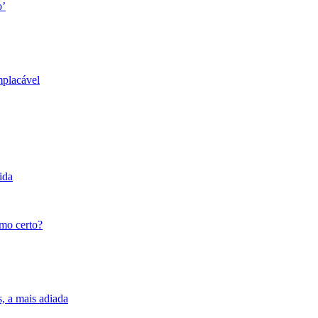
o’
mplacável
ida
tmo certo?
s, a mais adiada