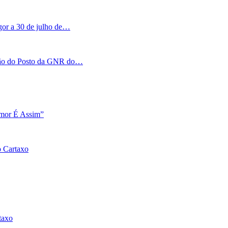
igor a 30 de julho de…
tação do Posto da GNR do…
Amor É Assim”
o Cartaxo
taxo