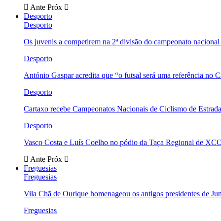
Ante
Próx
Desporto
Desporto
Os juvenis a competirem na 2ª divisão do campeonato nacional
Desporto
António Gaspar acredita que “o futsal será uma referência no C
Desporto
Cartaxo recebe Campeonatos Nacionais de Ciclismo de Estrad
Desporto
Vasco Costa e Luís Coelho no pódio da Taça Regional de XC
Ante
Próx
Freguesias
Freguesias
Vila Chã de Ourique homenageou os antigos presidentes de Ju
Freguesias