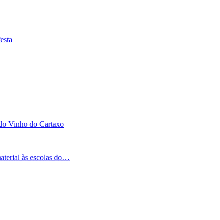
esta
 do Vinho do Cartaxo
aterial às escolas do…