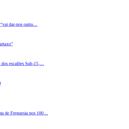
 “vai dar-nos outra…
artaxo”
a dos escalões Sub-15,…
O
nta de Freguesia nos 100…