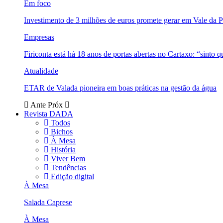
Em foco
Investimento de 3 milhões de euros promete gerar em Vale da 
Empresas
Firiconta está há 18 anos de portas abertas no Cartaxo: “sinto 
Atualidade
ETAR de Valada pioneira em boas práticas na gestão da água
Ante
Próx
Revista DADA
Todos
Bichos
À Mesa
História
Viver Bem
Tendências
Edição digital
À Mesa
Salada Caprese
À Mesa