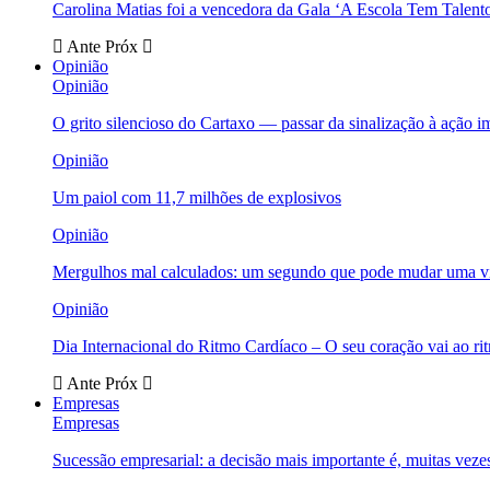
Carolina Matias foi a vencedora da Gala ‘A Escola Tem Talent
Ante
Próx
Opinião
Opinião
O grito silencioso do Cartaxo — passar da sinalização à ação i
Opinião
Um paiol com 11,7 milhões de explosivos
Opinião
Mergulhos mal calculados: um segundo que pode mudar uma v
Opinião
Dia Internacional do Ritmo Cardíaco – O seu coração vai ao ri
Ante
Próx
Empresas
Empresas
Sucessão empresarial: a decisão mais importante é, muitas veze