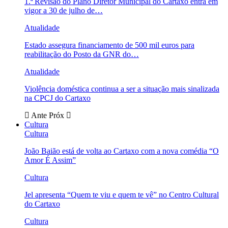
1.ª Revisão do Plano Diretor Municipal do Cartaxo entra em
vigor a 30 de julho de…
Atualidade
Estado assegura financiamento de 500 mil euros para
reabilitação do Posto da GNR do…
Atualidade
Violência doméstica continua a ser a situação mais sinalizada
na CPCJ do Cartaxo
Ante
Próx
Cultura
Cultura
João Baião está de volta ao Cartaxo com a nova comédia “O
Amor É Assim”
Cultura
Jel apresenta “Quem te viu e quem te vê” no Centro Cultural
do Cartaxo
Cultura