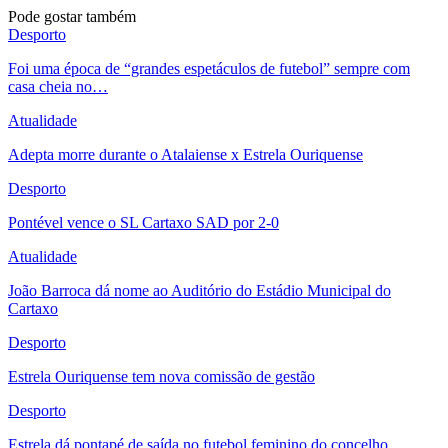
Pode gostar também
Desporto
Foi uma época de “grandes espetáculos de futebol” sempre com
casa cheia no…
Atualidade
Adepta morre durante o Atalaiense x Estrela Ouriquense
Desporto
Pontével vence o SL Cartaxo SAD por 2-0
Atualidade
João Barroca dá nome ao Auditório do Estádio Municipal do
Cartaxo
Desporto
Estrela Ouriquense tem nova comissão de gestão
Desporto
Estrela dá pontapé de saída no futebol feminino do concelho