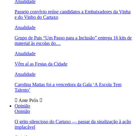
Atualidade
Passeio convívio reúne candidatos a Embaixadores da Vinha
e do Vinho do Cartaxo
Atualidade
Grupo de Pais “Um Passo para a Inclusão” entrega 16 kits de
material às escolas do…
Atualidade
Vêm aí as Festas da Cidade
Atualidade
Carolina Matias foi a vencedora da Gala ‘A Escola Tem
Talento’
Ante
Próx
Opinião
Opinião
O grito silencioso do Cartaxo — passar da sinalização à ação
implacável