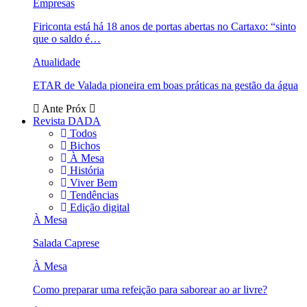
Empresas
Firiconta está há 18 anos de portas abertas no Cartaxo: “sinto
que o saldo é…
Atualidade
ETAR de Valada pioneira em boas práticas na gestão da água
Ante
Próx
Revista DADA
Todos
Bichos
À Mesa
História
Viver Bem
Tendências
Edição digital
À Mesa
Salada Caprese
À Mesa
Como preparar uma refeição para saborear ao ar livre?