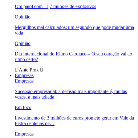
Um paiol com 11,7 milhões de explosivos
Opinião
Mergulhos mal calculados: um segundo que pode mudar uma
vida
Opinião
Dia Internacional do Ritmo Cardíaco – O seu coração vai ao
ritmo certo?
Ante
Próx
Empresas
Empresas
Sucessão empresarial: a decisão mais importante é, muitas
vezes, a mais adiada
Em foco
Investimento de 3 milhões de euros promete gerar em Vale da
Pedra centenas de…
Empresas