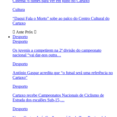
Cinema: 6 filmes para ver em julho no Cartaxo
Cultura
“Daqui Fala o Morto” sobe ao palco do Centro Cultural do
Cartaxo
Ante
Próx
Desporto
Desporto
Os juvenis a competirem na 2ª divisão do campeonato
nacional “vai dar-nos outra…
Desporto
António Gaspar acredita que “o futsal será uma referência no
Cartaxo”
Desporto
Cartaxo recebe Campeonatos Nacionais de Ciclismo de
Estrada dos escalões Sub-15,…
Desporto