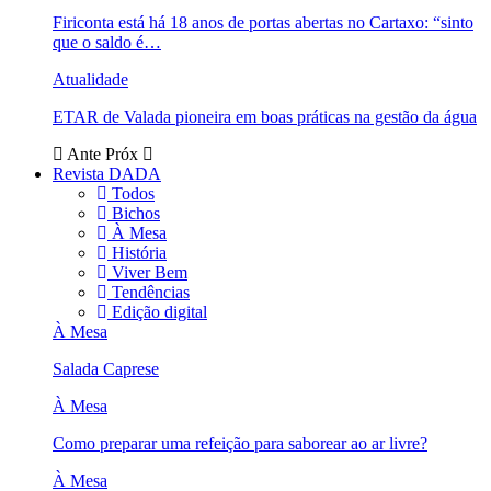
Firiconta está há 18 anos de portas abertas no Cartaxo: “sinto
que o saldo é…
Atualidade
ETAR de Valada pioneira em boas práticas na gestão da água
Ante
Próx
Revista DADA
Todos
Bichos
À Mesa
História
Viver Bem
Tendências
Edição digital
À Mesa
Salada Caprese
À Mesa
Como preparar uma refeição para saborear ao ar livre?
À Mesa