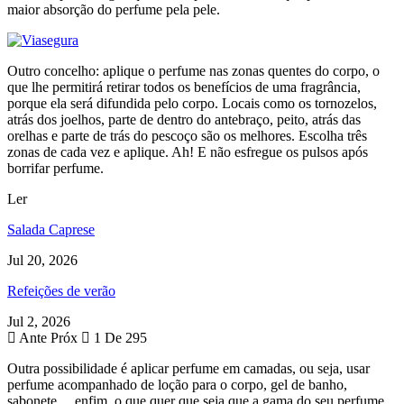
maior absorção do perfume pela pele.
Outro concelho: aplique o perfume nas zonas quentes do corpo, o
que lhe permitirá retirar todos os benefícios de uma fragrância,
porque ela será difundida pelo corpo. Locais como os tornozelos,
atrás dos joelhos, parte de dentro do antebraço, peito, atrás das
orelhas e parte de trás do pescoço são os melhores. Escolha três
zonas de cada vez e aplique. Ah! E não esfregue os pulsos após
borrifar perfume.
Ler
Salada Caprese
Jul 20, 2026
Refeições de verão
Jul 2, 2026
Ante
Próx
1 De 295
Outra possibilidade é aplicar perfume em camadas, ou seja, usar
perfume acompanhado de loção para o corpo, gel de banho,
sabonete… enfim, o que quer que seja que a gama do seu perfume