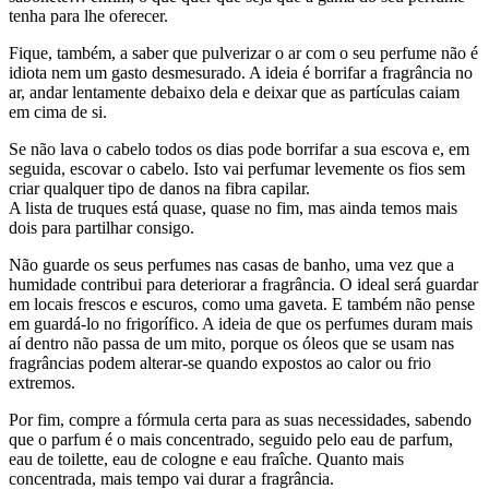
tenha para lhe oferecer.
Fique, também, a saber que pulverizar o ar com o seu perfume não é
idiota nem um gasto desmesurado. A ideia é borrifar a fragrância no
ar, andar lentamente debaixo dela e deixar que as partículas caiam
em cima de si.
Se não lava o cabelo todos os dias pode borrifar a sua escova e, em
seguida, escovar o cabelo. Isto vai perfumar levemente os fios sem
criar qualquer tipo de danos na fibra capilar.
A lista de truques está quase, quase no fim, mas ainda temos mais
dois para partilhar consigo.
Não guarde os seus perfumes nas casas de banho, uma vez que a
humidade contribui para deteriorar a fragrância. O ideal será guardar
em locais frescos e escuros, como uma gaveta. E também não pense
em guardá-lo no frigorífico. A ideia de que os perfumes duram mais
aí dentro não passa de um mito, porque os óleos que se usam nas
fragrâncias podem alterar-se quando expostos ao calor ou frio
extremos.
Por fim, compre a fórmula certa para as suas necessidades, sabendo
que o parfum é o mais concentrado, seguido pelo eau de parfum,
eau de toilette, eau de cologne e eau fraîche. Quanto mais
concentrada, mais tempo vai durar a fragrância.