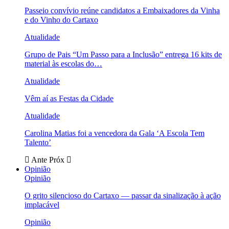
Passeio convívio reúne candidatos a Embaixadores da Vinha
e do Vinho do Cartaxo
Atualidade
Grupo de Pais “Um Passo para a Inclusão” entrega 16 kits de
material às escolas do…
Atualidade
Vêm aí as Festas da Cidade
Atualidade
Carolina Matias foi a vencedora da Gala ‘A Escola Tem
Talento’
Ante
Próx
Opinião
Opinião
O grito silencioso do Cartaxo — passar da sinalização à ação
implacável
Opinião