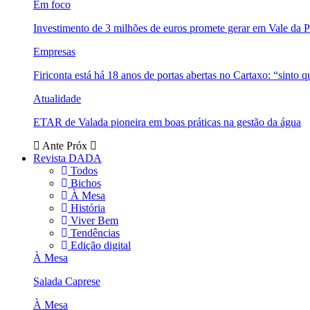
Em foco
Investimento de 3 milhões de euros promete gerar em Vale da 
Empresas
Firiconta está há 18 anos de portas abertas no Cartaxo: “sinto 
Atualidade
ETAR de Valada pioneira em boas práticas na gestão da água
Ante
Próx
Revista DADA
Todos
Bichos
À Mesa
História
Viver Bem
Tendências
Edição digital
À Mesa
Salada Caprese
À Mesa