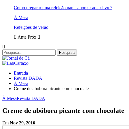
Como preparar uma refeição para saborear ao ar livre?
À Mesa
Refeições de verão
Ante
Próx
Entrada
Revista DADA
À Mesa
Creme de abóbora picante com chocolate
À Mesa
Revista DADA
Creme de abóbora picante com chocolate
Em
Nov 29, 2016