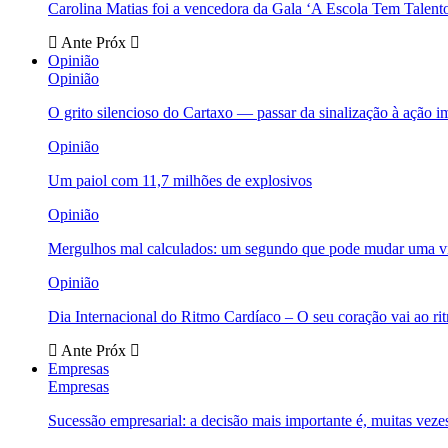
Carolina Matias foi a vencedora da Gala ‘A Escola Tem Talent
Ante
Próx
Opinião
Opinião
O grito silencioso do Cartaxo — passar da sinalização à ação i
Opinião
Um paiol com 11,7 milhões de explosivos
Opinião
Mergulhos mal calculados: um segundo que pode mudar uma v
Opinião
Dia Internacional do Ritmo Cardíaco – O seu coração vai ao ri
Ante
Próx
Empresas
Empresas
Sucessão empresarial: a decisão mais importante é, muitas veze