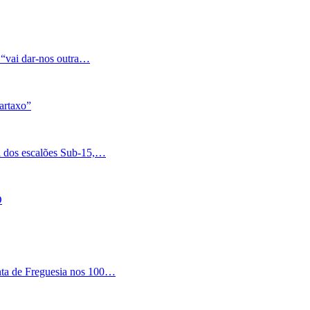
 “vai dar-nos outra…
artaxo”
a dos escalões Sub-15,…
O
nta de Freguesia nos 100…