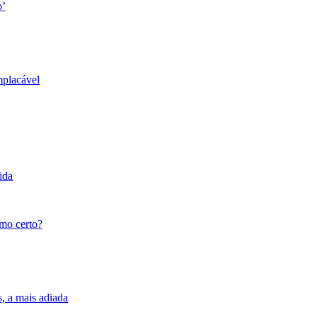
o’
mplacável
ida
tmo certo?
s, a mais adiada