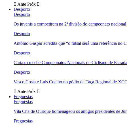
Ante
Próx
Desporto
Desporto
Os juvenis a competirem na 2ª divisão do campeonato nacional
Desporto
António Gaspar acredita que “o futsal será uma referência no C
Desporto
Cartaxo recebe Campeonatos Nacionais de Ciclismo de Estrad
Desporto
Vasco Costa e Luís Coelho no pódio da Taça Regional de XC
Ante
Próx
Freguesias
Freguesias
Vila Chã de Ourique homenageou os antigos presidentes de Ju
Freguesias