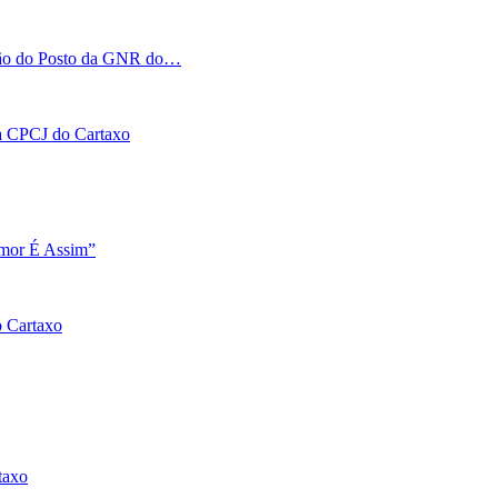
tação do Posto da GNR do…
 na CPCJ do Cartaxo
Amor É Assim”
o Cartaxo
taxo