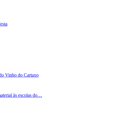
esta
 do Vinho do Cartaxo
aterial às escolas do…