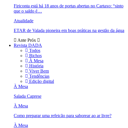
Firiconta está há 18 anos de portas abertas no Cartaxo: “sinto
que o saldo é…
Atualidade
ETAR de Valada pioneira em boas práticas na gestão da água
Ante
Próx
Revista DADA
Todos
Bichos
À Mesa
História
Viver Bem
Tendências
Edição digital
À Mesa
Salada Caprese
À Mesa
Como preparar uma refeição para saborear ao ar livre?
À Mesa