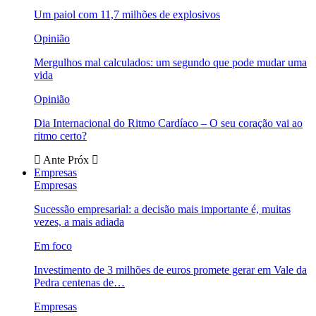
Um paiol com 11,7 milhões de explosivos
Opinião
Mergulhos mal calculados: um segundo que pode mudar uma
vida
Opinião
Dia Internacional do Ritmo Cardíaco – O seu coração vai ao
ritmo certo?
Ante
Próx
Empresas
Empresas
Sucessão empresarial: a decisão mais importante é, muitas
vezes, a mais adiada
Em foco
Investimento de 3 milhões de euros promete gerar em Vale da
Pedra centenas de…
Empresas