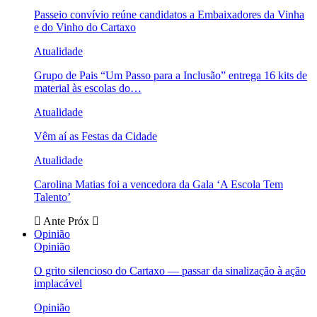
Passeio convívio reúne candidatos a Embaixadores da Vinha
e do Vinho do Cartaxo
Atualidade
Grupo de Pais “Um Passo para a Inclusão” entrega 16 kits de
material às escolas do…
Atualidade
Vêm aí as Festas da Cidade
Atualidade
Carolina Matias foi a vencedora da Gala ‘A Escola Tem
Talento’
Ante
Próx
Opinião
Opinião
O grito silencioso do Cartaxo — passar da sinalização à ação
implacável
Opinião