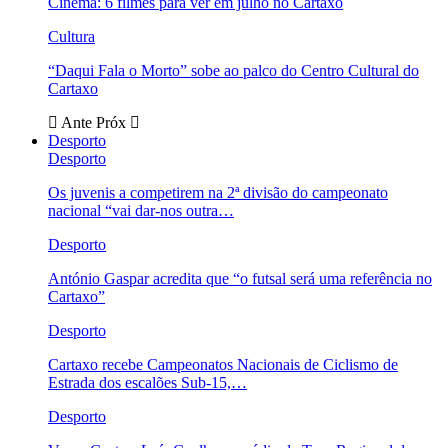
Cinema: 6 filmes para ver em julho no Cartaxo
Cultura
“Daqui Fala o Morto” sobe ao palco do Centro Cultural do
Cartaxo
Ante
Próx
Desporto
Desporto
Os juvenis a competirem na 2ª divisão do campeonato
nacional “vai dar-nos outra…
Desporto
António Gaspar acredita que “o futsal será uma referência no
Cartaxo”
Desporto
Cartaxo recebe Campeonatos Nacionais de Ciclismo de
Estrada dos escalões Sub-15,…
Desporto