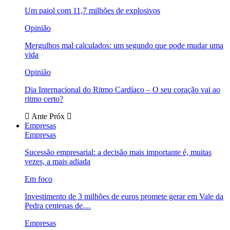
Um paiol com 11,7 milhões de explosivos
Opinião
Mergulhos mal calculados: um segundo que pode mudar uma
vida
Opinião
Dia Internacional do Ritmo Cardíaco – O seu coração vai ao
ritmo certo?
Ante
Próx
Empresas
Empresas
Sucessão empresarial: a decisão mais importante é, muitas
vezes, a mais adiada
Em foco
Investimento de 3 milhões de euros promete gerar em Vale da
Pedra centenas de…
Empresas