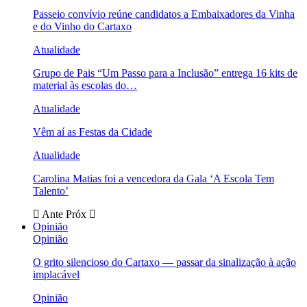
Passeio convívio reúne candidatos a Embaixadores da Vinha
e do Vinho do Cartaxo
Atualidade
Grupo de Pais “Um Passo para a Inclusão” entrega 16 kits de
material às escolas do…
Atualidade
Vêm aí as Festas da Cidade
Atualidade
Carolina Matias foi a vencedora da Gala ‘A Escola Tem
Talento’
Ante
Próx
Opinião
Opinião
O grito silencioso do Cartaxo — passar da sinalização à ação
implacável
Opinião