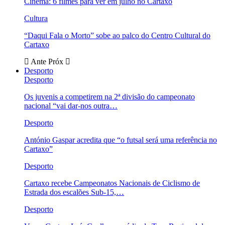
Cinema: 6 filmes para ver em julho no Cartaxo
Cultura
“Daqui Fala o Morto” sobe ao palco do Centro Cultural do
Cartaxo
Ante
Próx
Desporto
Desporto
Os juvenis a competirem na 2ª divisão do campeonato
nacional “vai dar-nos outra…
Desporto
António Gaspar acredita que “o futsal será uma referência no
Cartaxo”
Desporto
Cartaxo recebe Campeonatos Nacionais de Ciclismo de
Estrada dos escalões Sub-15,…
Desporto