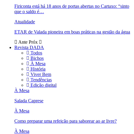
Firiconta está há 18 anos de portas abertas no Cartaxo: “sinto
que o saldo é…
Atualidade
ETAR de Valada pioneira em boas práticas na gestão da água
Ante
Próx
Revista DADA
Todos
Bichos
À Mesa
História
Viver Bem
Tendências
Edição digital
À Mesa
Salada Caprese
À Mesa
Como preparar uma refeição para saborear ao ar livre?
À Mesa