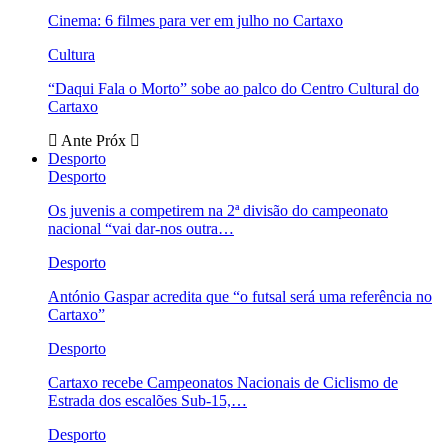
Cinema: 6 filmes para ver em julho no Cartaxo
Cultura
“Daqui Fala o Morto” sobe ao palco do Centro Cultural do
Cartaxo
Ante
Próx
Desporto
Desporto
Os juvenis a competirem na 2ª divisão do campeonato
nacional “vai dar-nos outra…
Desporto
António Gaspar acredita que “o futsal será uma referência no
Cartaxo”
Desporto
Cartaxo recebe Campeonatos Nacionais de Ciclismo de
Estrada dos escalões Sub-15,…
Desporto