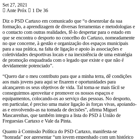
Set 27, 2021
Ante
Próx
1 De 36
Diz o PSD Cartaxo em comunicado que “o desenrolar da sua
formação, a aprendizagem de diversas ferramentas e metodologias e
o contacto com outras realidades, fê-lo despertar para o estado em
que se encontra o desporto no concelho do Cartaxo, nomeadamente
no que concerne, à gestão e organização dos espaços municipais
para a sua prática, na falta de ligação e apoio às associações e
coletividades desportivas locais e na inexistência de uma estratégia
de promoção enquadrada com o legado que existe e que não é
devidamente potenciado”.
“Quero dar o meu contributo para que a minha terra, dê condições
aos mais jovens para aqui se fixarem e oportunidades para
alcançarem os seus objetivos de vida. Tal torna-se mais fácil se
conseguirmos aproveitar e promover os nossos espaços e
equipamentos, colocando-os ao serviço das pessoas. No desporto,
em particular, é preciso uma maior ligação às forças vivas, apoiando-
as e envolvendo-as na tomada de decisões”, afirma Miguel
Mascarenhas, que também integra a lista do PSD à União de
Freguesias Cartaxo e Vale da Pinta.
Quanto à Comissão Política do PSD Cartaxo, manifesta-se
“honrada” por apresentar “um jovem empenhado com um histórico