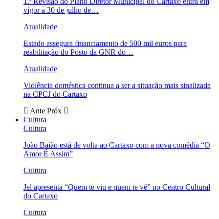
1.ª Revisão do Plano Diretor Municipal do Cartaxo entra em
vigor a 30 de julho de…
Atualidade
Estado assegura financiamento de 500 mil euros para
reabilitação do Posto da GNR do…
Atualidade
Violência doméstica continua a ser a situação mais sinalizada
na CPCJ do Cartaxo
Ante
Próx
Cultura
Cultura
João Baião está de volta ao Cartaxo com a nova comédia “O
Amor É Assim”
Cultura
Jel apresenta “Quem te viu e quem te vê” no Centro Cultural
do Cartaxo
Cultura