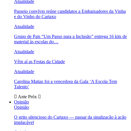
Atualidade
Passeio convívio reúne candidatos a Embaixadores da Vinha
e do Vinho do Cartaxo
Atualidade
Grupo de Pais “Um Passo para a Inclusão” entrega 16 kits de
material às escolas do…
Atualidade
Vêm aí as Festas da Cidade
Atualidade
Carolina Matias foi a vencedora da Gala ‘A Escola Tem
Talento’
Ante
Próx
Opinião
Opinião
O grito silencioso do Cartaxo — passar da sinalização à ação
implacável