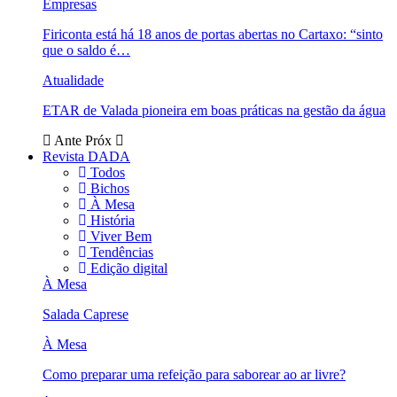
Empresas
Firiconta está há 18 anos de portas abertas no Cartaxo: “sinto
que o saldo é…
Atualidade
ETAR de Valada pioneira em boas práticas na gestão da água
Ante
Próx
Revista DADA
Todos
Bichos
À Mesa
História
Viver Bem
Tendências
Edição digital
À Mesa
Salada Caprese
À Mesa
Como preparar uma refeição para saborear ao ar livre?