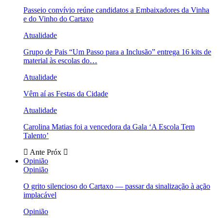
Passeio convívio reúne candidatos a Embaixadores da Vinha
e do Vinho do Cartaxo
Atualidade
Grupo de Pais “Um Passo para a Inclusão” entrega 16 kits de
material às escolas do…
Atualidade
Vêm aí as Festas da Cidade
Atualidade
Carolina Matias foi a vencedora da Gala ‘A Escola Tem
Talento’
Ante
Próx
Opinião
Opinião
O grito silencioso do Cartaxo — passar da sinalização à ação
implacável
Opinião