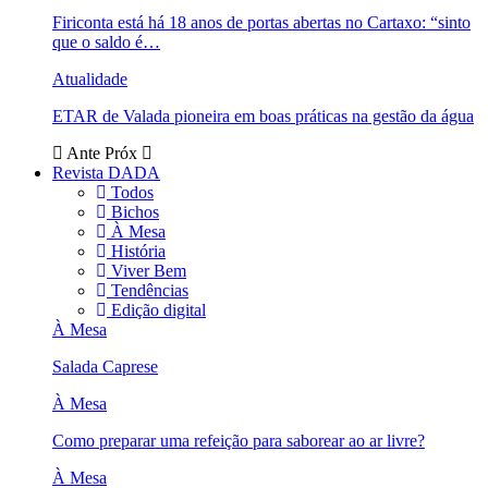
Firiconta está há 18 anos de portas abertas no Cartaxo: “sinto
que o saldo é…
Atualidade
ETAR de Valada pioneira em boas práticas na gestão da água
Ante
Próx
Revista DADA
Todos
Bichos
À Mesa
História
Viver Bem
Tendências
Edição digital
À Mesa
Salada Caprese
À Mesa
Como preparar uma refeição para saborear ao ar livre?
À Mesa