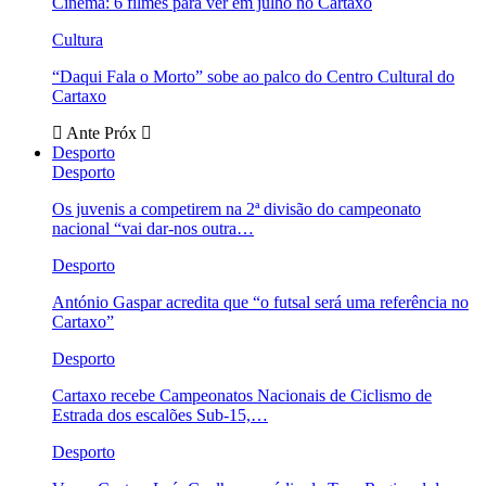
Cinema: 6 filmes para ver em julho no Cartaxo
Cultura
“Daqui Fala o Morto” sobe ao palco do Centro Cultural do
Cartaxo
Ante
Próx
Desporto
Desporto
Os juvenis a competirem na 2ª divisão do campeonato
nacional “vai dar-nos outra…
Desporto
António Gaspar acredita que “o futsal será uma referência no
Cartaxo”
Desporto
Cartaxo recebe Campeonatos Nacionais de Ciclismo de
Estrada dos escalões Sub-15,…
Desporto