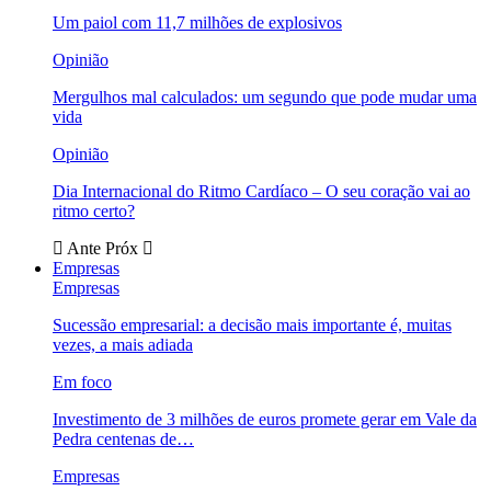
Um paiol com 11,7 milhões de explosivos
Opinião
Mergulhos mal calculados: um segundo que pode mudar uma
vida
Opinião
Dia Internacional do Ritmo Cardíaco – O seu coração vai ao
ritmo certo?
Ante
Próx
Empresas
Empresas
Sucessão empresarial: a decisão mais importante é, muitas
vezes, a mais adiada
Em foco
Investimento de 3 milhões de euros promete gerar em Vale da
Pedra centenas de…
Empresas