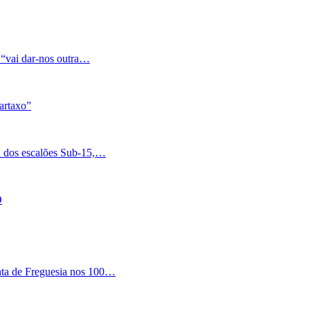
 “vai dar-nos outra…
artaxo”
a dos escalões Sub-15,…
O
nta de Freguesia nos 100…