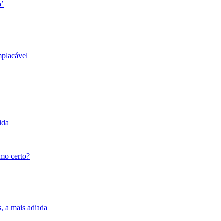
o’
mplacável
ida
tmo certo?
s, a mais adiada