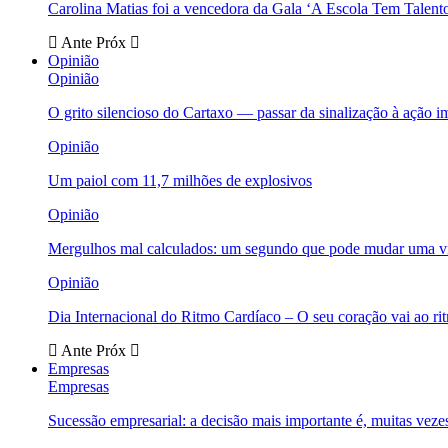
Carolina Matias foi a vencedora da Gala ‘A Escola Tem Talent
Ante
Próx
Opinião
Opinião
O grito silencioso do Cartaxo — passar da sinalização à ação i
Opinião
Um paiol com 11,7 milhões de explosivos
Opinião
Mergulhos mal calculados: um segundo que pode mudar uma v
Opinião
Dia Internacional do Ritmo Cardíaco – O seu coração vai ao ri
Ante
Próx
Empresas
Empresas
Sucessão empresarial: a decisão mais importante é, muitas veze