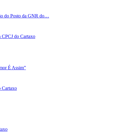
tação do Posto da GNR do…
 na CPCJ do Cartaxo
Amor É Assim”
o Cartaxo
taxo