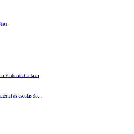
esta
 do Vinho do Cartaxo
aterial às escolas do…