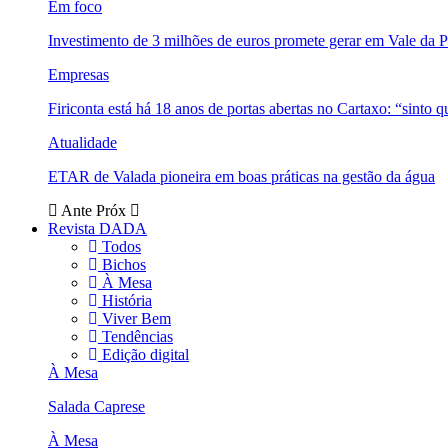
Em foco
Investimento de 3 milhões de euros promete gerar em Vale da 
Empresas
Firiconta está há 18 anos de portas abertas no Cartaxo: “sinto 
Atualidade
ETAR de Valada pioneira em boas práticas na gestão da água
Ante
Próx
Revista DADA
Todos
Bichos
À Mesa
História
Viver Bem
Tendências
Edição digital
À Mesa
Salada Caprese
À Mesa