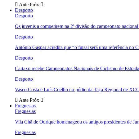
Ante
Próx
Desporto
Desporto
Os juvenis a competirem na 2ª divisão do campeonato nacional
Desporto
António Gaspar acredita que “o futsal será uma referência no C
Desporto
Cartaxo recebe Campeonatos Nacionais de Ciclismo de Estrad
Desporto
Vasco Costa e Luís Coelho no pódio da Taça Regional de XC
Ante
Próx
Freguesias
Freguesias
Vila Chã de Ourique homenageou os antigos presidentes de Ju
Freguesias